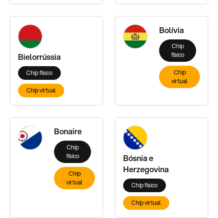
Bolívia
Chip
físico
Bielorrússia
Chip
Chip físico
virtual
Chip virtual
Bonaire
Chip
físico
Bósnia e
Herzegovina
Chip
virtual
Chip físico
Chip virtual