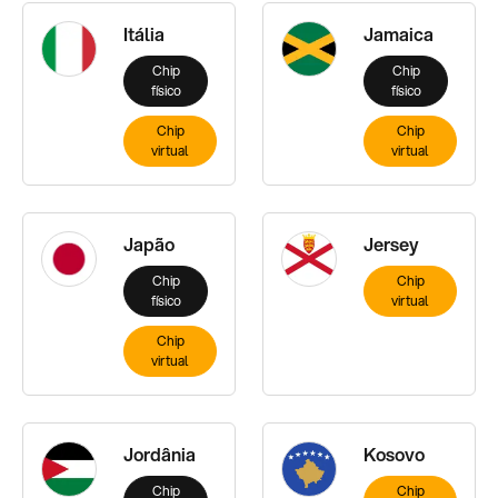
Itália
Jamaica
Chip
Chip
físico
físico
Chip
Chip
virtual
virtual
Japão
Jersey
Chip
Chip
físico
virtual
Chip
virtual
Jordânia
Kosovo
Chip
Chip