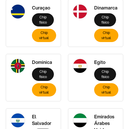
Curaçao
Dinamarca
Chip
Chip
físico
físico
Chip
Chip
virtual
virtual
Dominica
Egito
Chip
Chip
físico
físico
Chip
Chip
virtual
virtual
El
Emirados
Salvador
Árabes