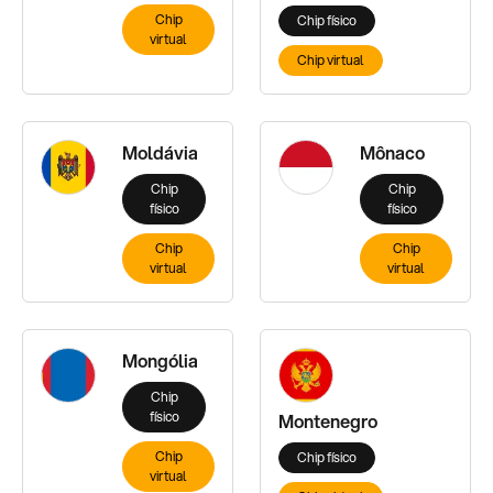
Chip
Chip físico
virtual
Chip virtual
Moldávia
Mônaco
Chip
Chip
físico
físico
Chip
Chip
virtual
virtual
Mongólia
Chip
físico
Montenegro
Chip
Chip físico
virtual