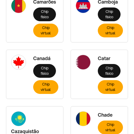
Camarões
Camboja
Chip
Chip
físico
físico
Chip
Chip
virtual
virtual
Canadá
Catar
Chip
Chip
físico
físico
Chip
Chip
virtual
virtual
Chade
Chip
virtual
Cazaquistão