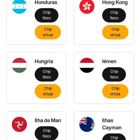
Honduras
Hong Kong
Chip
Chip
físico
físico
Chip
Chip
virtual
virtual
Hungria
Iémen
Chip
Chip
físico
físico
Chip
Chip
virtual
virtual
Ilha de Man
Ilhas
Cayman
Chip
físico
Chip