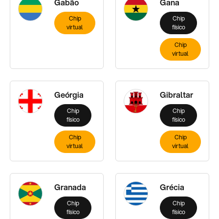
Gabão
Gana
Chip
Chip
virtual
físico
Chip
virtual
Geórgia
Gibraltar
Chip
Chip
físico
físico
Chip
Chip
virtual
virtual
Granada
Grécia
Chip
Chip
físico
físico