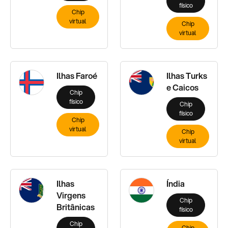
físico
Chip
virtual
Chip
virtual
Ilhas Faroé
Ilhas Turks
e Caicos
Chip
físico
Chip
físico
Chip
virtual
Chip
virtual
Ilhas
Índia
Virgens
Chip
Britânicas
físico
Chip
Chip