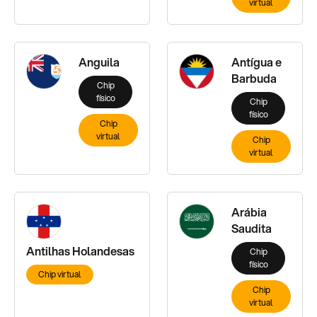
virtual
Anguila
Antígua e
Barbuda
Chip
físico
Chip
físico
Chip
virtual
Chip
virtual
Arábia
Saudita
Antilhas Holandesas
Chip
físico
Chip virtual
Chip
virtual