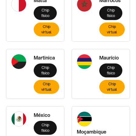
Malta
Marrocos
Chip
Chip
físico
físico
Chip
Chip
virtual
virtual
Martinica
Maurício
Chip
Chip
físico
físico
Chip
Chip
virtual
virtual
México
Chip
físico
Moçambique