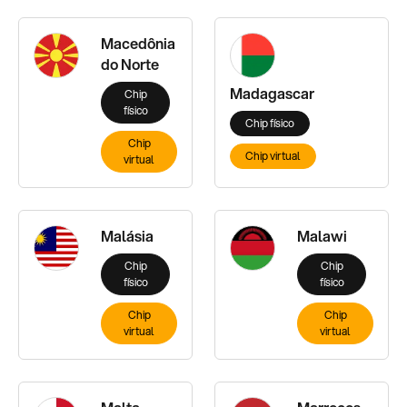
Macedônia
do Norte
Madagascar
Chip
físico
Chip físico
Chip
Chip virtual
virtual
Malásia
Malawi
Chip
Chip
físico
físico
Chip
Chip
virtual
virtual