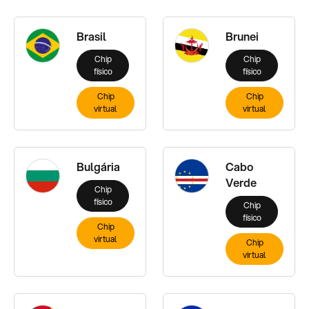
Brasil
Brunei
Chip
Chip
físico
físico
Chip
Chip
virtual
virtual
Bulgária
Cabo
Verde
Chip
físico
Chip
físico
Chip
virtual
Chip
virtual