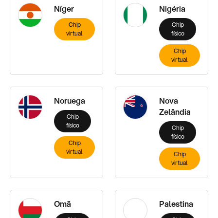
Níger
Nigéria
Chip
Chip
virtual
físico
Chip
virtual
Noruega
Nova
Zelândia
Chip
físico
Chip
físico
Chip
virtual
Chip
virtual
Omã
Palestina