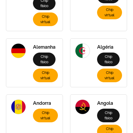
Chip
físico
Chip
virtual
Chip
virtual
Alemanha
Algéria
Chip
Chip
físico
físico
Chip
Chip
virtual
virtual
Andorra
Angola
Chip
Chip
virtual
físico
Chip