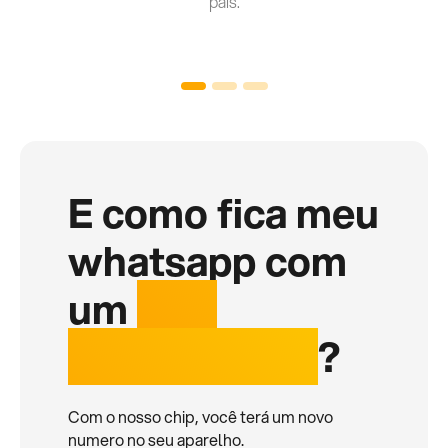
país.
E como fica meu
whatsapp com
um
chip
internacional
?
Com o nosso chip, você terá um novo
numero no seu aparelho.