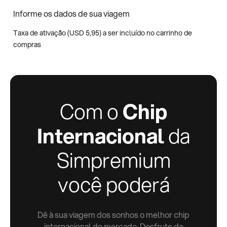
Informe os dados de sua viagem
Taxa de ativação (
USD
5,95
) a ser incluído no carrinho de
compras
Com o
Chip
Internacional
da
Simpremium
você poderá
Dê à sua viagem dos sonhos o melhor chip
internacional do mercado. Desfrute da