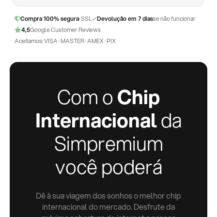
Compra 100% segura
· SSL
Devolução em 7 dias
se não funcionar
4,5
Google Customer Reviews
Aceitamos: VISA · MASTER · AMEX · PIX
Com o
Chip
Internacional
da
Simpremium
você poderá
Dê à sua viagem dos sonhos o melhor chip
internacional do mercado. Desfrute da