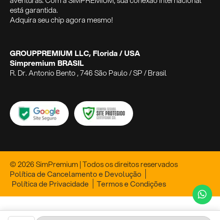
aventuras. Com a SIMPREMIUM, sua conexão internacional
está garantida.
Adquira seu chip agora mesmo!
GROUPPREMIUM LLC, Florida / USA
Simpremium BRASIL
R. Dr. Antonio Bento , 746 São Paulo / SP / Brasil
© 2026 SimPremium | Todos os direitos reservados
Política de Cancelamento e Devolução
Política de Privacidade
Termos e Condições