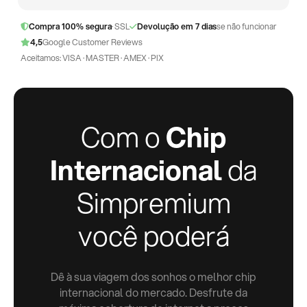
Compra 100% segura
· SSL
Devolução em 7 dias
se não funcionar
4,5
Google Customer Reviews
Aceitamos: VISA · MASTER · AMEX · PIX
Com o
Chip
Internacional
da
Simpremium
você poderá
Dê à sua viagem dos sonhos o melhor chip
internacional do mercado. Desfrute da