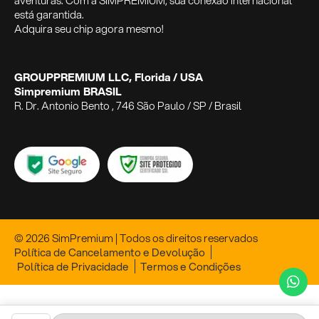
aventuras. Com a SIMPREMIUM, sua conexão internacional
está garantida.
Adquira seu chip agora mesmo!
GROUPPREMIUM LLC, Florida / USA
Simpremium BRASIL
R. Dr. Antonio Bento , 746 São Paulo / SP / Brasil
© 2026 SimPremium | Todos os direitos reservados
Política de Cancelamento e Devolução
Política de Privacidade
Termos e Condições