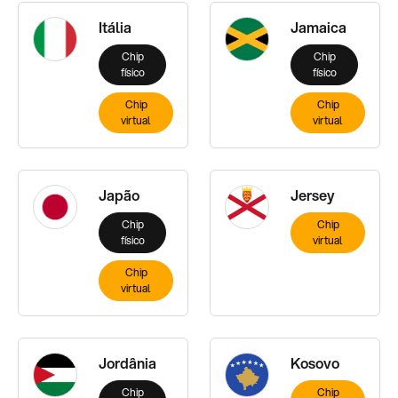
Itália
Jamaica
Chip
Chip
físico
físico
Chip
Chip
virtual
virtual
Japão
Jersey
Chip
Chip
físico
virtual
Chip
virtual
Jordânia
Kosovo
Chip
Chip