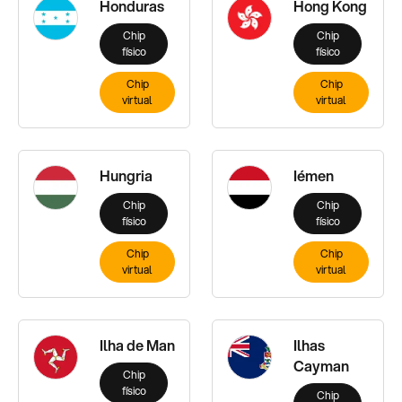
Honduras
Hong Kong
Chip
Chip
físico
físico
Chip
Chip
virtual
virtual
Hungria
Iémen
Chip
Chip
físico
físico
Chip
Chip
virtual
virtual
Ilha de Man
Ilhas
Cayman
Chip
físico
Chip