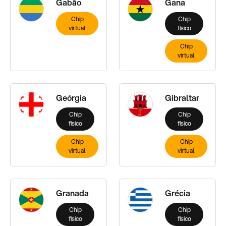
Gabão
Gana
Chip
Chip
virtual
físico
Chip
virtual
Geórgia
Gibraltar
Chip
Chip
físico
físico
Chip
Chip
virtual
virtual
Granada
Grécia
Chip
Chip
físico
físico