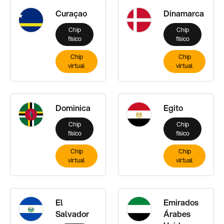
Curaçao
Dinamarca
Chip
Chip
físico
físico
Chip
Chip
virtual
virtual
Dominica
Egito
Chip
Chip
físico
físico
Chip
Chip
virtual
virtual
El
Emirados
Salvador
Árabes