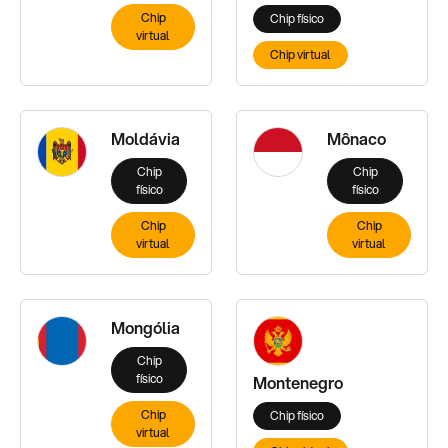
Chip
Chip físico
virtual
Chip virtual
Moldávia
Mônaco
Chip
Chip
físico
físico
Chip
Chip
virtual
virtual
Mongólia
Chip
físico
Montenegro
Chip
Chip físico
virtual