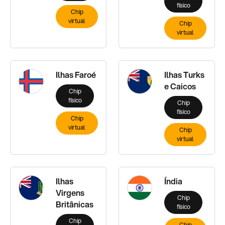
físico
Chip
virtual
Chip
virtual
Ilhas Faroé
Ilhas Turks
e Caicos
Chip
físico
Chip
físico
Chip
virtual
Chip
virtual
Ilhas
Índia
Virgens
Chip
Britânicas
físico
Chip
Chip