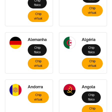
Chip
físico
Chip
virtual
Chip
virtual
Alemanha
Algéria
Chip
Chip
físico
físico
Chip
Chip
virtual
virtual
Andorra
Angola
Chip
Chip
virtual
físico
Chip