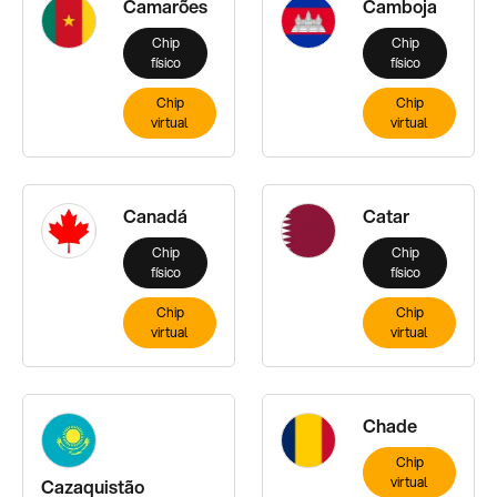
Camarões
Camboja
Chip
Chip
físico
físico
Chip
Chip
virtual
virtual
Canadá
Catar
Chip
Chip
físico
físico
Chip
Chip
virtual
virtual
Chade
Chip
virtual
Cazaquistão