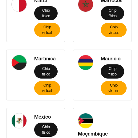
Malta
Marrocos
Chip
Chip
físico
físico
Chip
Chip
virtual
virtual
Martinica
Maurício
Chip
Chip
físico
físico
Chip
Chip
virtual
virtual
México
Chip
físico
Moçambique