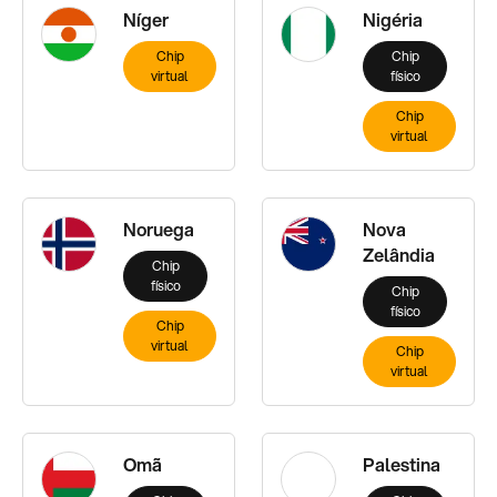
Níger
Nigéria
Chip
Chip
virtual
físico
Chip
virtual
Noruega
Nova
Zelândia
Chip
físico
Chip
físico
Chip
virtual
Chip
virtual
Omã
Palestina