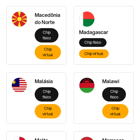
Macedônia
do Norte
Madagascar
Chip
físico
Chip físico
Chip
Chip virtual
virtual
Malásia
Malawi
Chip
Chip
físico
físico
Chip
Chip
virtual
virtual