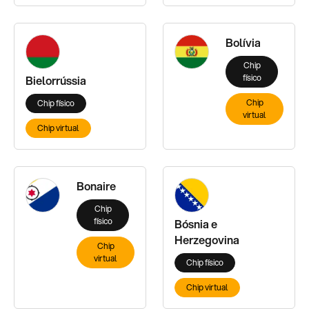
Bolívia
Chip
físico
Bielorrússia
Chip
Chip físico
virtual
Chip virtual
Bonaire
Chip
físico
Bósnia e
Herzegovina
Chip
virtual
Chip físico
Chip virtual