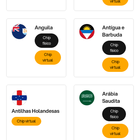
virtual
Anguila
Antígua e
Barbuda
Chip
físico
Chip
físico
Chip
virtual
Chip
virtual
Arábia
Saudita
Antilhas Holandesas
Chip
físico
Chip virtual
Chip
virtual