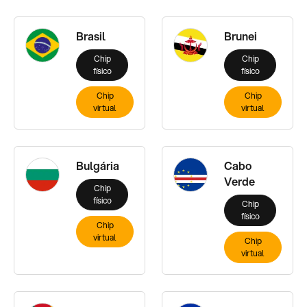
Brasil
Brunei
Chip
Chip
físico
físico
Chip
Chip
virtual
virtual
Bulgária
Cabo
Verde
Chip
físico
Chip
físico
Chip
virtual
Chip
virtual