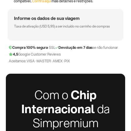
compatível.
Confira aqui
mais detalhes e restrições.
Informe os dados de sua viagem
Taxa de ativação (
USD
5,95
) a ser incluído no carrinho de compras
Compra 100% segura
· SSL
Devolução em 7 dias
se não funcionar
4,5
Google Customer Reviews
Aceitamos: VISA · MASTER · AMEX · PIX
Com o
Chip
Internacional
da
Simpremium