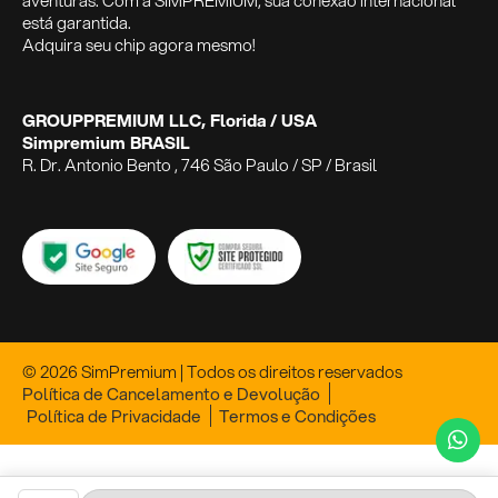
aventuras. Com a SIMPREMIUM, sua conexão internacional
está garantida.
Adquira seu chip agora mesmo!
GROUPPREMIUM LLC, Florida / USA
Simpremium BRASIL
R. Dr. Antonio Bento , 746 São Paulo / SP / Brasil
© 2026 SimPremium | Todos os direitos reservados
Política de Cancelamento e Devolução
Política de Privacidade
Termos e Condições