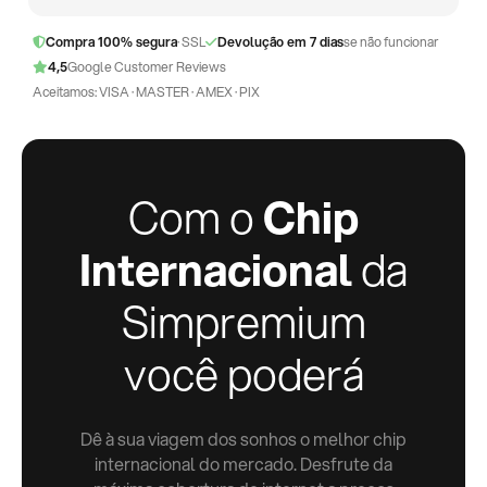
Compra 100% segura
· SSL
Devolução em 7 dias
se não funcionar
4,5
Google Customer Reviews
Aceitamos: VISA · MASTER · AMEX · PIX
Com o
Chip
Internacional
da
Simpremium
você poderá
Dê à sua viagem dos sonhos o melhor chip
internacional do mercado. Desfrute da