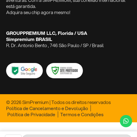
aventuras. Com a SIMPREMIUM, sua conexão internacional
está garantida.
Adquira seu chip agora mesmo!
GROUPPREMIUM LLC, Florida / USA
Simpremium BRASIL
R. Dr. Antonio Bento , 746 São Paulo / SP / Brasil
© 2026 SimPremium | Todos os direitos reservados
Política de Cancelamento e Devolução
Política de Privacidade
Termos e Condições