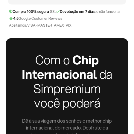
Compra 100% segura
· SSL
Devolução em 7 dias
se não funcionar
4,5
Google Customer Reviews
Aceitamos: VISA · MASTER · AMEX · PIX
Com o
Chip
Internacional
da
Simpremium
você poderá
Dê à sua viagem dos sonhos o melhor chip
internacional do mercado. Desfrute da