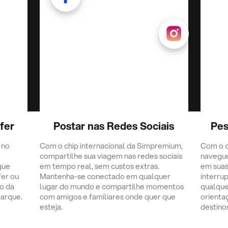
fer
Postar nas Redes Sociais
Pes
 no
Com o chip internacional da Simpremium,
Com o c
compartilhe sua viagem nas redes sociais
navegu
gue
em tempo real, sem custos extras.
em suas
fer ou
Mantenha-se conectado em qualquer
interru
o da
lugar do mundo e compartilhe momentos
qualque
Parque.
com amigos e familiares onde quer que
orienta
esteja.
destino