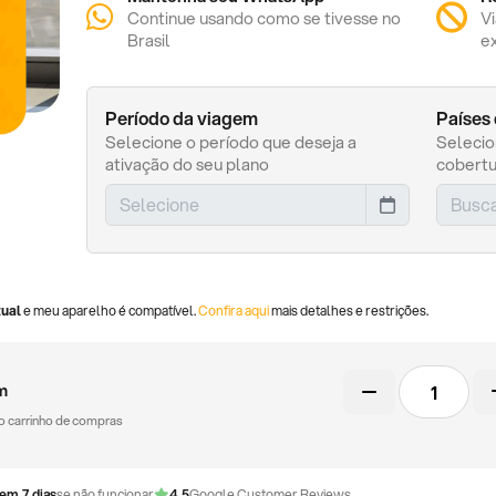
Continue usando como se tivesse no
V
Brasil
e
Período da viagem
Países
Selecione o período que deseja a
Selecio
ativação do seu plano
cobertu
tual
e meu aparelho é compatível.
Confira aqui
mais detalhes e restrições.
Chip
m
virtual
 no carrinho de compras
quantidade
em 7 dias
se não funcionar
4,5
Google Customer Reviews