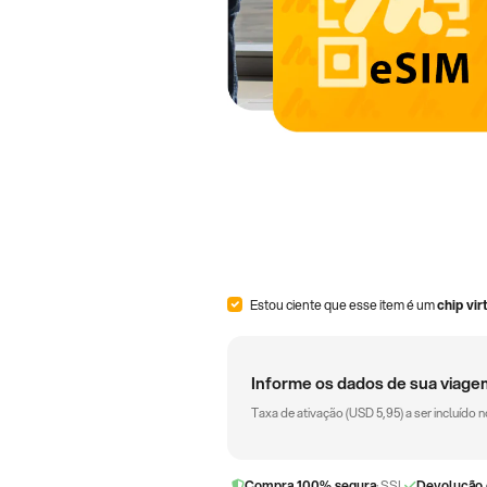
Estou ciente que esse item é um
chip vir
Informe os dados de sua viage
Taxa de ativação (
USD
5,95
) a ser incluído
Compra 100% segura
· SSL
Devolução 