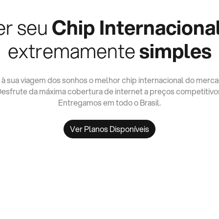
er seu
Chip Internaciona
extremamente
simples
 à sua viagem dos sonhos o melhor chip internacional do merca
esfrute da máxima cobertura de internet a preços competitivo
Entregamos em todo o Brasil.
Ver Planos Disponíveis