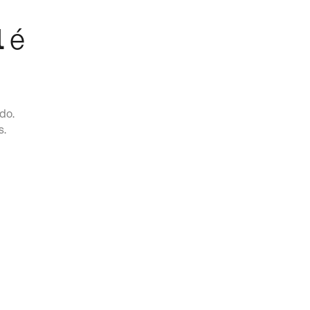
l
é
do.
s.