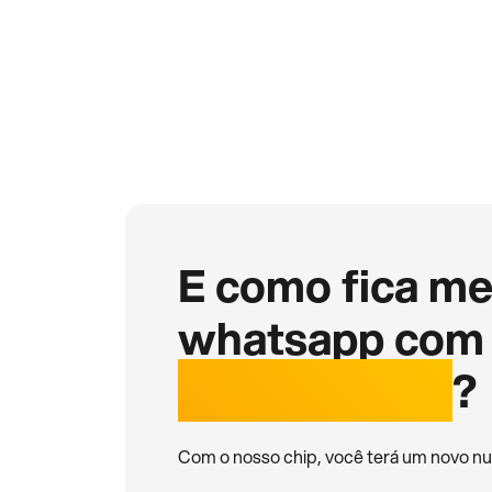
E como fica m
whatsapp com
internacional
?
Com o nosso chip, você terá um novo nu