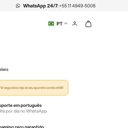
WhatsApp 24/7
:
+55 11 4949-5008
PT
íses
10 segundos veja se seu aparelho aceita eSIM
uporte em português
4hs por dia no WhatsApp
oaming zero garantido