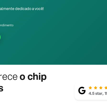
almente dedicado a você!
endimento
rece
o chip
s
4.5 star, 