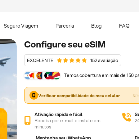
Seguro Viagem
Parceria
Blog
FAQ
Configure seu eSIM
EXCELENTE
152 avaliação
Temos cobertura em mais de 150 pa
Verificar compatibilidade do meu celular
Em 
Ativação rápida e fácil
S
Receba por e-mail e instale em
2
minutos
Mantenha seu WhatsApp
R