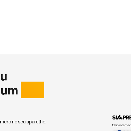
eu
 um
chip
mero no seu aparelho.
Chip internac