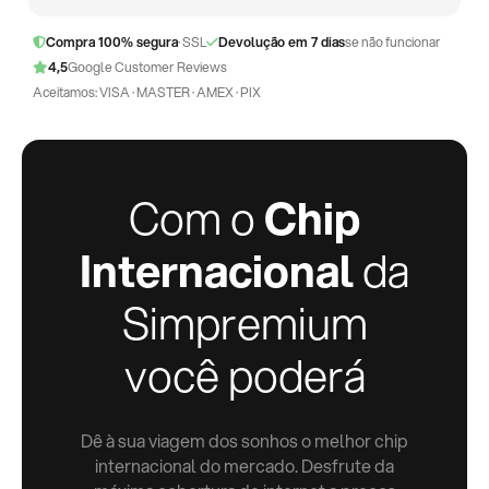
Compra 100% segura
· SSL
Devolução em 7 dias
se não funcionar
4,5
Google Customer Reviews
Aceitamos: VISA · MASTER · AMEX · PIX
Com o
Chip
Internacional
da
Simpremium
você poderá
Dê à sua viagem dos sonhos o melhor chip
internacional do mercado. Desfrute da