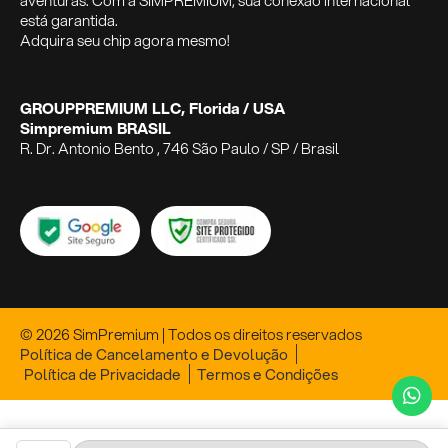
aventuras. Com a SIMPREMIUM, sua conexão internacional
está garantida.
Adquira seu chip agora mesmo!
GROUPPREMIUM LLC, Florida / USA
Simpremium BRASIL
R. Dr. Antonio Bento , 746 São Paulo / SP / Brasil
© 2026 SimPremium | Todos os direitos reservados
Política de Cancelamento e Devolução
Política de Privacidade
Termos e Condições