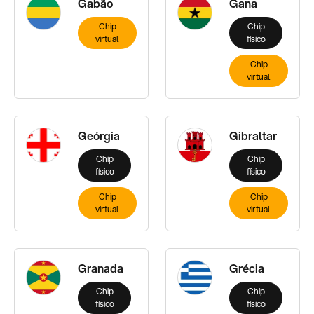
Gabão
Gana
Chip
Chip
virtual
físico
Chip
virtual
Geórgia
Gibraltar
Chip
Chip
físico
físico
Chip
Chip
virtual
virtual
Granada
Grécia
Chip
Chip
físico
físico