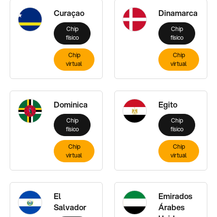
Curaçao
Dinamarca
Chip
Chip
físico
físico
Chip
Chip
virtual
virtual
Dominica
Egito
Chip
Chip
físico
físico
Chip
Chip
virtual
virtual
El
Emirados
Salvador
Árabes