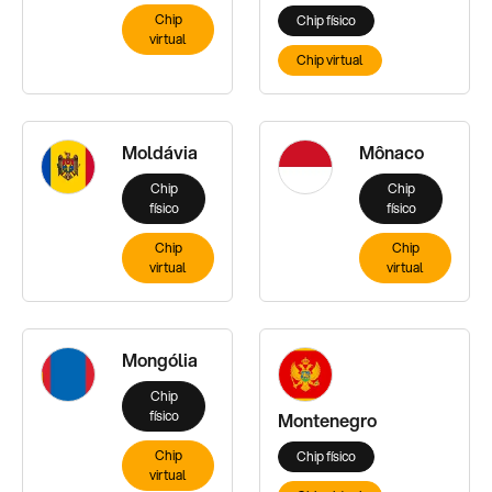
Chip
Chip físico
virtual
Chip virtual
Moldávia
Mônaco
Chip
Chip
físico
físico
Chip
Chip
virtual
virtual
Mongólia
Chip
físico
Montenegro
Chip
Chip físico
virtual