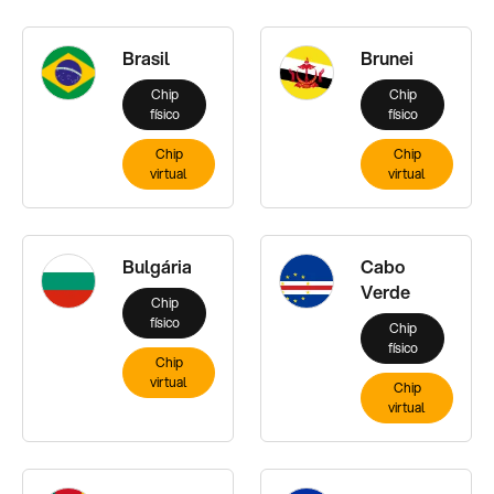
Brasil
Brunei
Chip
Chip
físico
físico
Chip
Chip
virtual
virtual
Bulgária
Cabo
Verde
Chip
físico
Chip
físico
Chip
virtual
Chip
virtual