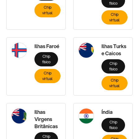
físico
Chip
virtual
Chip
virtual
Ilhas Faroé
Ilhas Turks
e Caicos
Chip
físico
Chip
físico
Chip
virtual
Chip
virtual
Ilhas
Índia
Virgens
Chip
Britânicas
físico
Chip
Chip