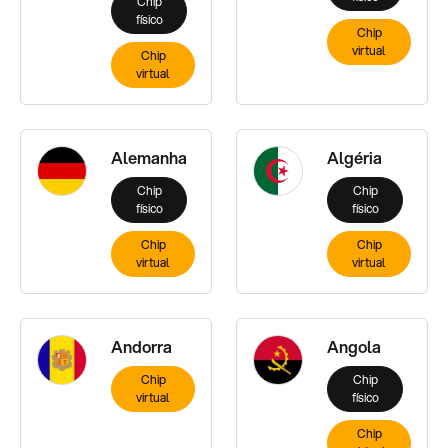
Chip
físico
Chip
virtual
Chip
virtual
Alemanha
Algéria
Chip
Chip
físico
físico
Chip
Chip
virtual
virtual
Andorra
Angola
Chip
Chip
virtual
físico
Chip