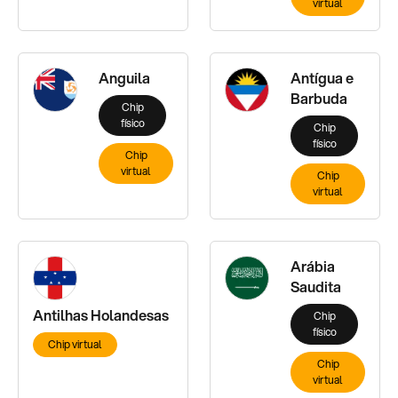
virtual
Anguila
Antígua e
Barbuda
Chip
físico
Chip
físico
Chip
virtual
Chip
virtual
Arábia
Saudita
Antilhas Holandesas
Chip
físico
Chip virtual
Chip
virtual