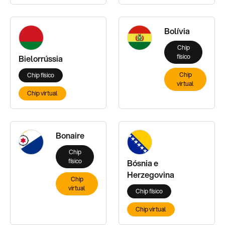
Bolívia
Chip
físico
Bielorrússia
Chip
Chip físico
virtual
Chip virtual
Bonaire
Chip
físico
Bósnia e
Herzegovina
Chip
virtual
Chip físico
Chip virtual