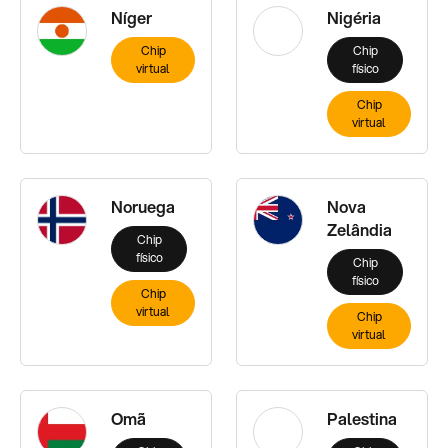
Níger
Nigéria
Chip
Chip
virtual
físico
Chip
virtual
Noruega
Nova
Zelândia
Chip
físico
Chip
físico
Chip
virtual
Chip
virtual
Omã
Palestina