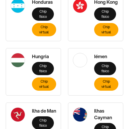
Honduras
Hong Kong
Chip
Chip
físico
físico
Chip
Chip
virtual
virtual
Hungria
Iémen
Chip
Chip
físico
físico
Chip
Chip
virtual
virtual
Ilha de Man
Ilhas
Cayman
Chip
físico
Chip