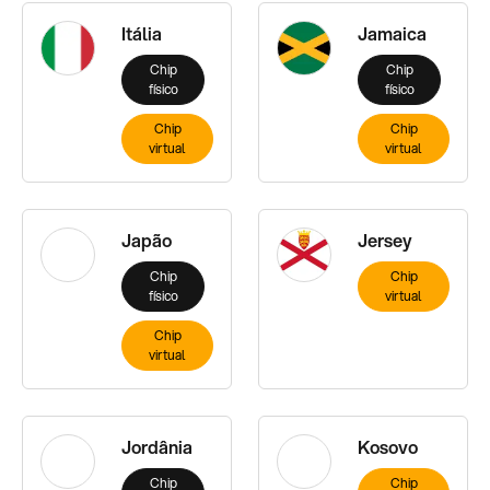
Itália
Jamaica
Chip
Chip
físico
físico
Chip
Chip
virtual
virtual
Japão
Jersey
Chip
Chip
físico
virtual
Chip
virtual
Jordânia
Kosovo
Chip
Chip