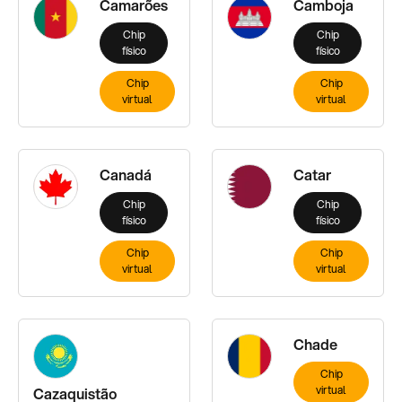
Camarões
Camboja
Chip
Chip
físico
físico
Chip
Chip
virtual
virtual
Canadá
Catar
Chip
Chip
físico
físico
Chip
Chip
virtual
virtual
Chade
Chip
virtual
Cazaquistão