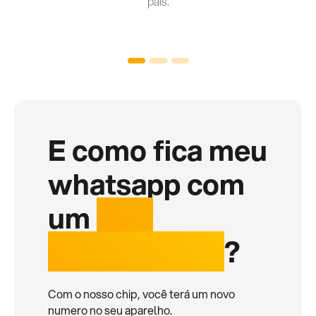
país.
E como fica meu
whatsapp com
um
chip
internacional
?
Com o nosso chip, você terá um novo
numero no seu aparelho.