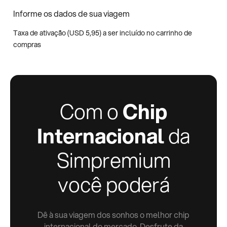
Informe os dados de sua viagem
Taxa de ativação (
USD
5,95
) a ser incluído no carrinho de
compras
Com o
Chip
Internacional
da
Simpremium
você poderá
Dê à sua viagem dos sonhos o melhor chip
internacional do mercado. Desfrute da