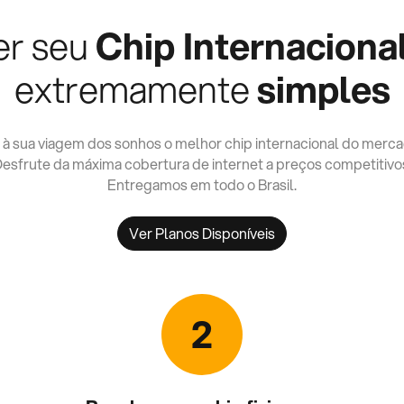
er seu
Chip Internaciona
extremamente
simples
 à sua viagem dos sonhos o melhor chip internacional do merca
esfrute da máxima cobertura de internet a preços competitivo
Entregamos em todo o Brasil.
Ver Planos Disponíveis
2