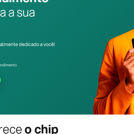
a a sua
almente dedicado a você!
endimento
rece
o chip