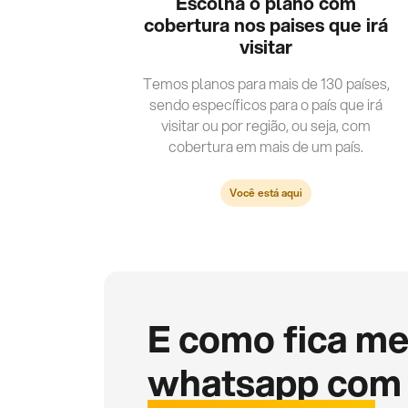
Escolha o plano com
cobertura nos paises que irá
visitar
Temos planos para mais de 130 países,
sendo específicos para o país que irá
visitar ou por região, ou seja, com
cobertura em mais de um país.
Você está aqui
E como fica m
whatsapp com