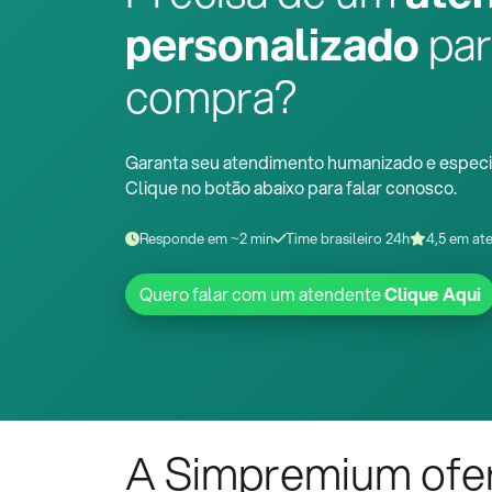
personalizado
par
compra?
Garanta seu atendimento humanizado e especi
Clique no botão abaixo para falar conosco.
Responde em ~2 min
Time brasileiro 24h
4,5 em at
Quero falar com um atendente
Clique Aqui
A Simpremium ofe