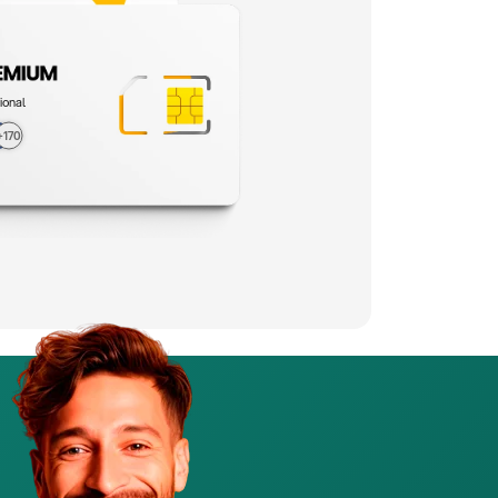
ional
+170