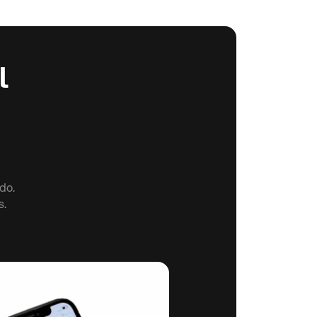
l
do.
s.