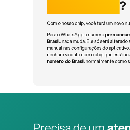
internacional
?
Com o nosso chip, você terá um novo nu
Para o WhatsApp o numero
permanece
Brasil
, nada muda. Ele só será alterado 
manual nas configurações do aplicativ
nenhum vinculo com o chip que está no
numero do Brasil
normalmente como se 
Precisa de um
ate