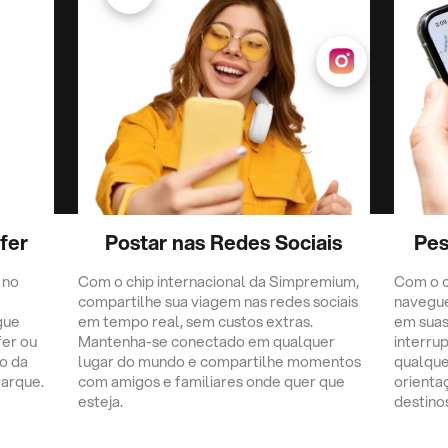
fer
Postar nas Redes Sociais
Pes
 no
Com o chip internacional da Simpremium,
Com o c
compartilhe sua viagem nas redes sociais
navegu
gue
em tempo real, sem custos extras.
em suas
fer ou
Mantenha-se conectado em qualquer
interru
o da
lugar do mundo e compartilhe momentos
qualque
Parque.
com amigos e familiares onde quer que
orienta
esteja.
destino