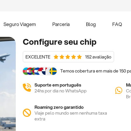
Seguro Viagem
Parceria
Blog
FAQ
Configure seu chip
EXCELENTE
152 avaliação
Temos cobertura em mais de 150 pa
Suporte em português
M
24hs por dia no WhatsApp
Co
Br
Roaming zero garantido
Viaje pelo mundo sem nenhuma taxa
extra