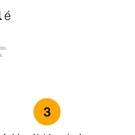
l
é
do.
s.
3