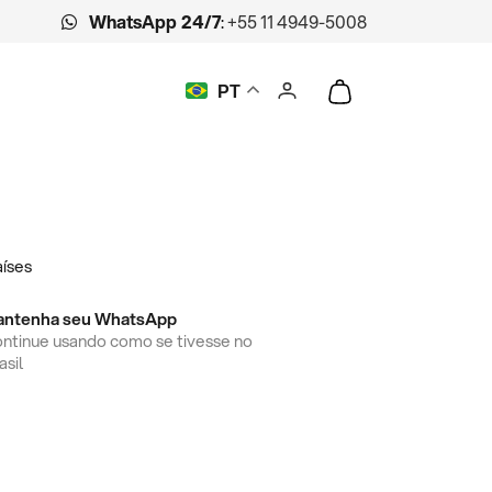
WhatsApp 24/7
:
+55 11 4949-5008
PT
íses
antenha seu WhatsApp
ntinue usando como se tivesse no
asil