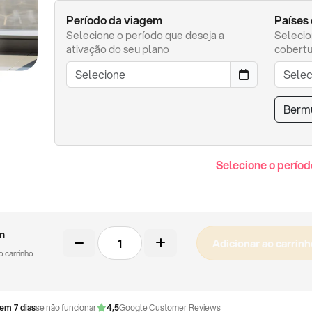
Período da viagem
Países
Selecione o período que deseja a
Selecio
ativação do seu plano
cobertu
Berm
Selecione o períod
Chip
m
Adicionar ao carrinh
físico
no carrinho
quantidade
em 7 dias
se não funcionar
4,5
Google Customer Reviews