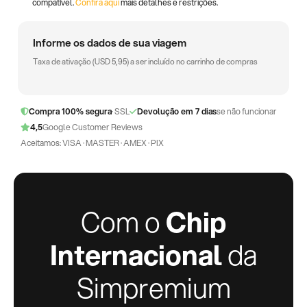
compatível.
Confira aqui
mais detalhes e restrições.
Informe os dados de sua viagem
Taxa de ativação (
USD
5,95
) a ser incluído no carrinho de compras
Compra 100% segura
· SSL
Devolução em 7 dias
se não funcionar
4,5
Google Customer Reviews
Aceitamos: VISA · MASTER · AMEX · PIX
Com o
Chip
Internacional
da
Simpremium