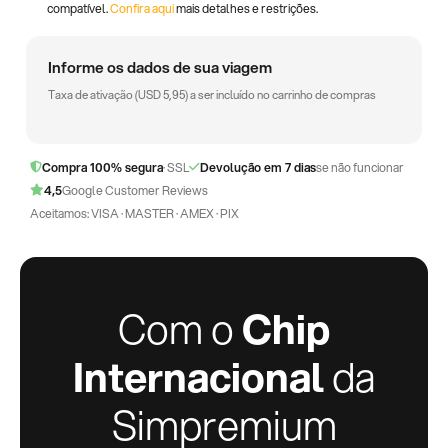
compatível.
Confira aqui
mais detalhes e restrições.
Informe os dados de sua viagem
Taxa de ativação (
USD
5,95
) a ser incluído no carrinho de compras
Compra 100% segura
· SSL
Devolução em 7 dias
se não funcionar
4,5
Google Customer Reviews
Aceitamos: VISA · MASTER · AMEX · PIX
Com o
Chip
Internacional
da
Simpremium