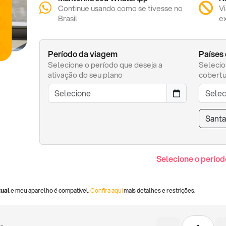
Continue usando como se tivesse no
V
Brasil
e
Período da viagem
Países
Selecione o período que deseja a
Selecio
ativação do seu plano
cobertu
Santa
Selecione o períod
tual
e meu aparelho é compatível.
Confira aqui
mais detalhes e restrições.
Chip