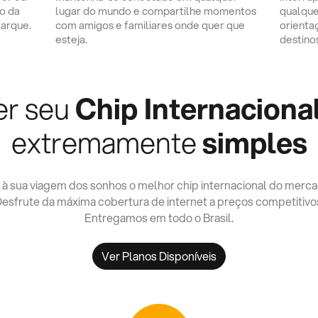
o da
lugar do mundo e compartilhe momentos
qualque
Parque.
com amigos e familiares onde quer que
orienta
esteja.
destino
er seu
Chip Internaciona
extremamente
simples
 à sua viagem dos sonhos o melhor chip internacional do merca
esfrute da máxima cobertura de internet a preços competitivo
Entregamos em todo o Brasil.
Ver Planos Disponíveis