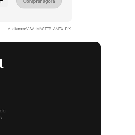
Comprar agora
Aceitamos: VISA · MASTER · AMEX · PIX
l
do.
s.