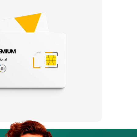
ional
+184