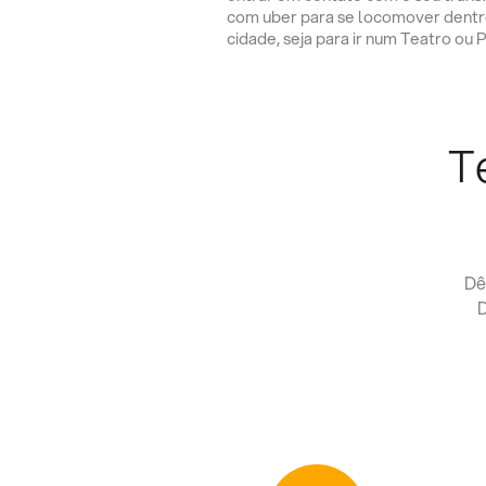
com uber para se locomover dentr
cidade, seja para ir num Teatro ou 
T
Dê
D