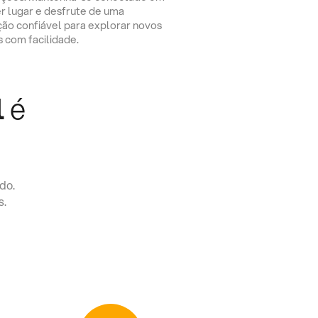
r lugar e desfrute de uma
ção confiável para explorar novos
s com facilidade.
l
é
do.
s.