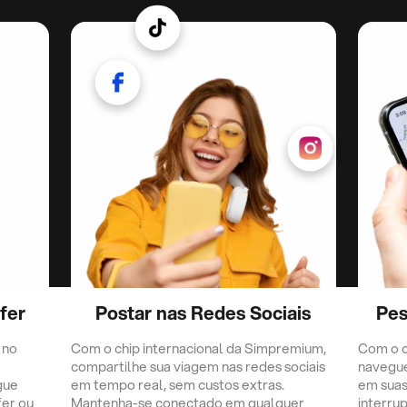
fer
Postar nas Redes Sociais
Pes
 no
Com o chip internacional da Simpremium,
Com o c
compartilhe sua viagem nas redes sociais
navegu
gue
em tempo real, sem custos extras.
em suas
fer ou
Mantenha-se conectado em qualquer
interru