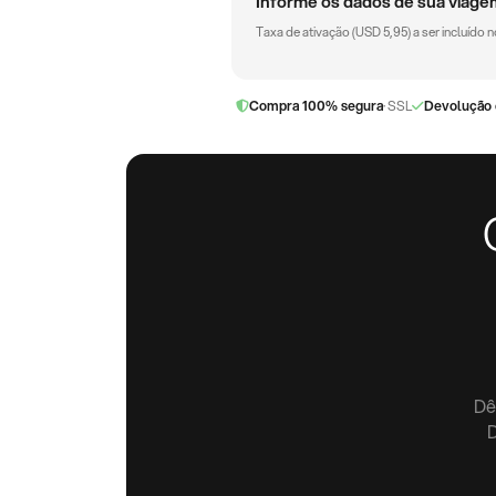
Informe os dados de sua viage
Taxa de ativação (
USD
5,95
) a ser incluído
Compra 100% segura
· SSL
Devolução 
Dê
D