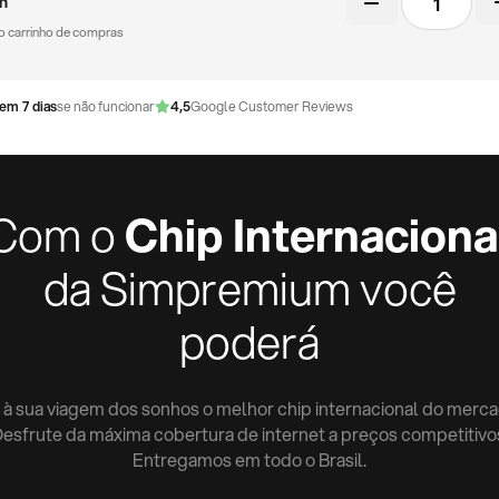
m
virtual
 no carrinho de compras
quantidade
em 7 dias
se não funcionar
4,5
Google Customer Reviews
Com o
Chip Internaciona
da Simpremium você
poderá
 à sua viagem dos sonhos o melhor chip internacional do merca
esfrute da máxima cobertura de internet a preços competitivo
Entregamos em todo o Brasil.