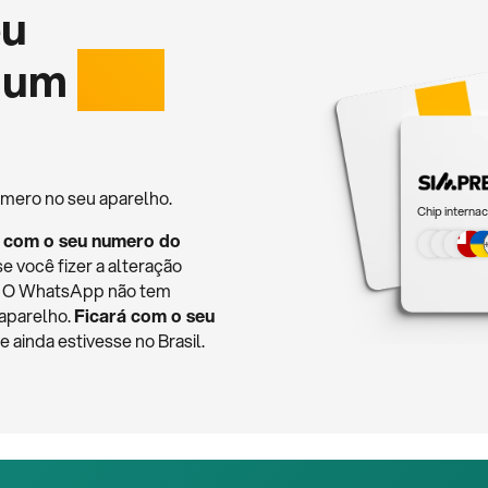
eu
 um
chip
mero no seu aparelho.
Chip internac
 com o seu numero do
se você fizer a alteração
o. O WhatsApp não tem
 aparelho.
Ficará com o seu
ainda estivesse no Brasil.