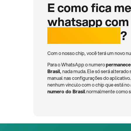
E como fica m
whatsapp com
internacional
?
Com o nosso chip, você terá um novo nu
Para o WhatsApp o numero
permanece
Brasil
, nada muda. Ele só será alterado 
manual nas configurações do aplicativ
nenhum vinculo com o chip que está no
numero do Brasil
normalmente como se 