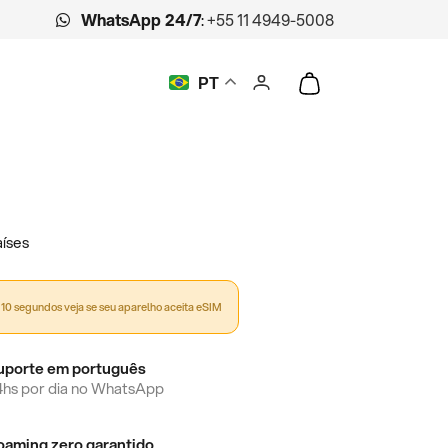
WhatsApp 24/7
:
+55 11 4949-5008
PT
íses
10 segundos veja se seu aparelho aceita eSIM
uporte em português
4hs por dia no WhatsApp
oaming zero garantido