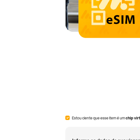
Estou ciente que esse item é um
chip vir