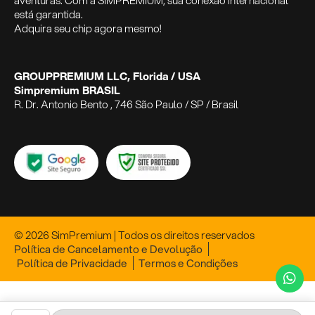
aventuras. Com a SIMPREMIUM, sua conexão internacional
está garantida.
Adquira seu chip agora mesmo!
GROUPPREMIUM LLC, Florida / USA
Simpremium BRASIL
R. Dr. Antonio Bento , 746 São Paulo / SP / Brasil
© 2026 SimPremium | Todos os direitos reservados
Política de Cancelamento e Devolução
Política de Privacidade
Termos e Condições