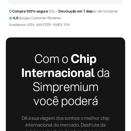
Compra 100% segura
· SSL
Devolução em 7 dias
se não funcionar
4,5
Google Customer Reviews
Aceitamos: VISA · MASTER · AMEX · PIX
Com o
Chip
Internacional
da
Simpremium
você poderá
Dê à sua viagem dos sonhos o melhor chip
internacional do mercado. Desfrute da