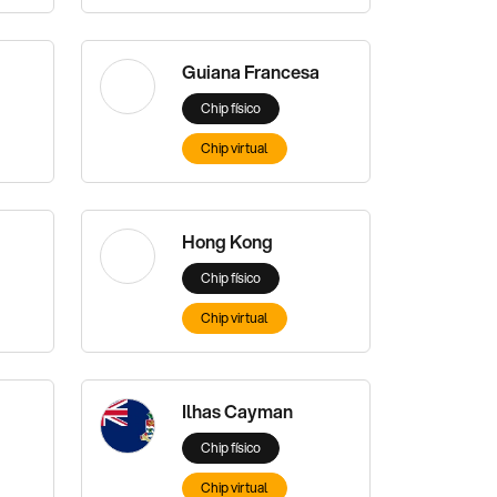
Guiana Francesa
Chip físico
Chip virtual
Hong Kong
Chip físico
Chip virtual
Ilhas Cayman
Chip físico
Chip virtual