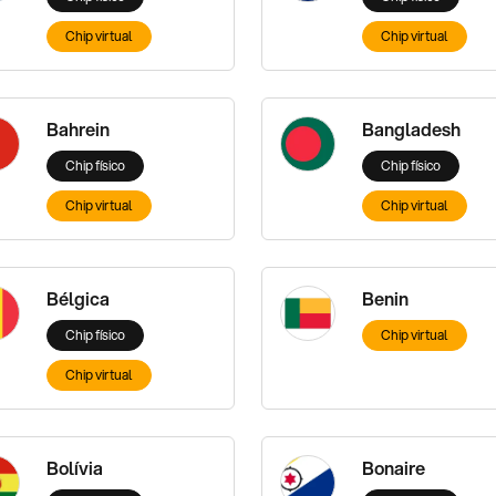
Chip virtual
Chip virtual
Bahrein
Bangladesh
Chip físico
Chip físico
Chip virtual
Chip virtual
Bélgica
Benin
Chip físico
Chip virtual
Chip virtual
Bolívia
Bonaire