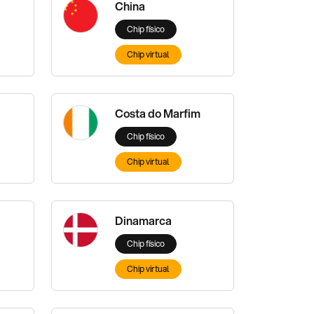
China
Chip físico
Chip virtual
Costa do Marfim
Chip físico
Chip virtual
Dinamarca
Chip físico
Chip virtual