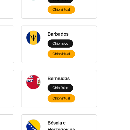
Chip virtual
Barbados
Chip físico
Chip virtual
Bermudas
Chip físico
Chip virtual
Bósnia e
Herzegovina