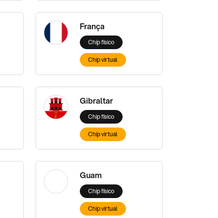
França
Chip físico
Chip virtual
Gibraltar
Chip físico
Chip virtual
Guam
Chip físico
Chip virtual