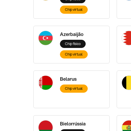
Chip virtual
Azerbaijão
Chip físico
Chip virtual
Belarus
Chip virtual
Bielorrússia