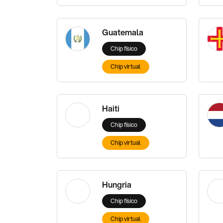
Guatemala
Chip físico
Chip virtual
Haiti
Chip físico
Chip virtual
Hungria
Chip físico
Chip virtual