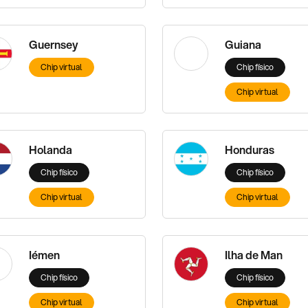
Guernsey
Guiana
Chip virtual
Chip físico
Chip virtual
Holanda
Honduras
Chip físico
Chip físico
Chip virtual
Chip virtual
Iémen
Ilha de Man
Chip físico
Chip físico
Chip virtual
Chip virtual