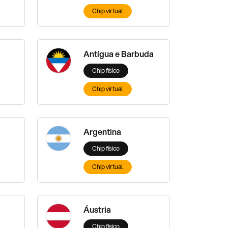
Chip virtual
Antígua e Barbuda
Chip físico
Chip virtual
Argentina
Chip físico
Chip virtual
Áustria
Chip físico