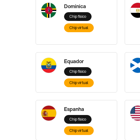
Dominica
Chip físico
Chip virtual
Equador
Chip físico
Chip virtual
Espanha
Chip físico
Chip virtual