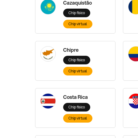
Cazaquistão
Chip físico
Chip virtual
Chipre
Chip físico
Chip virtual
Costa Rica
Chip físico
Chip virtual