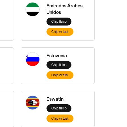
Emirados Árabes
Unidos
Chip físico
Chip virtual
Eslovenia
Chip físico
Chip virtual
Eswatini
Chip físico
Chip virtual