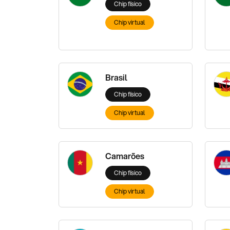
Chip físico
Chip virtual
Brasil
Chip físico
Chip virtual
Camarões
Chip físico
Chip virtual