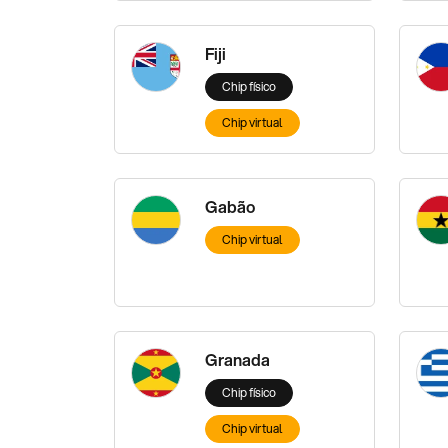
Fiji
Chip físico
Chip virtual
Gabão
Chip virtual
Granada
Chip físico
Chip virtual