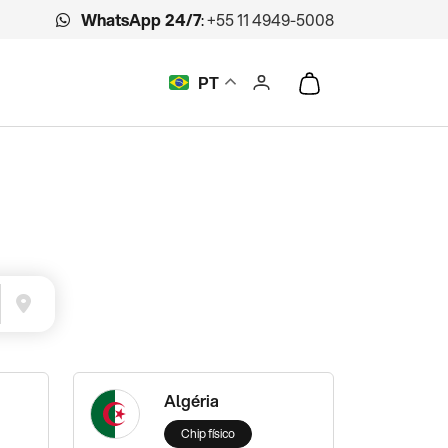
WhatsApp 24/7
:
+55 11 4949-5008
PT
Algéria
Chip físico