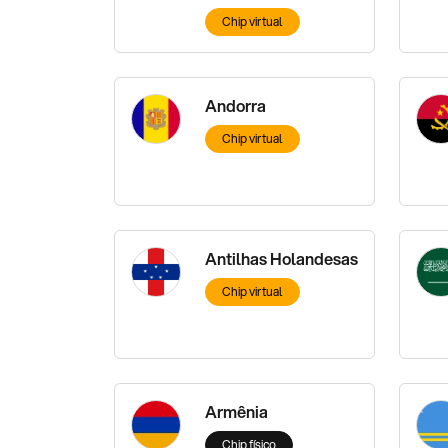
Chip virtual
Andorra
Chip virtual
Antilhas Holandesas
Chip virtual
Armênia
Chip físico