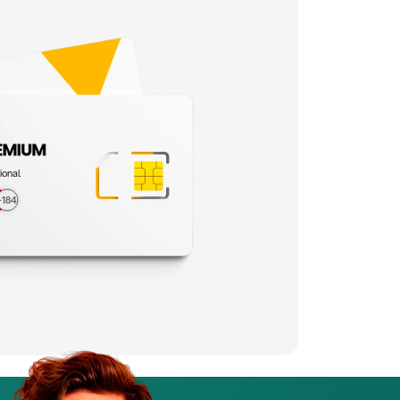
ional
+184