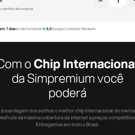
m
virtual
 no carrinho de compras
quantidade
em 7 dias
se não funcionar
4,5
Google Customer Reviews
Com o
Chip Internaciona
da Simpremium você
poderá
 à sua viagem dos sonhos o melhor chip internacional do merca
esfrute da máxima cobertura de internet a preços competitivo
Entregamos em todo o Brasil.