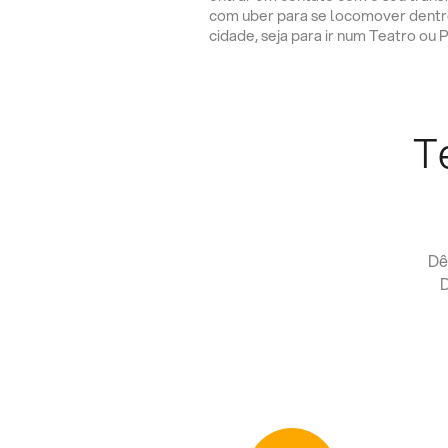
com uber para se locomover dentr
cidade, seja para ir num Teatro ou 
T
Dê
D