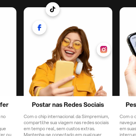
fer
Postar nas Redes Sociais
Pes
 no
Com o chip internacional da Simpremium,
Com o c
compartilhe sua viagem nas redes sociais
navegu
gue
em tempo real, sem custos extras.
em suas
fer ou
Mantenha-se conectado em qualquer
interru