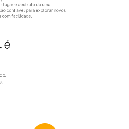
r lugar e desfrute de uma
ção confiável para explorar novos
s com facilidade.
l
é
do.
s.