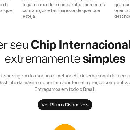
o da
lugar do mundo e compartilhe momentos
qualque
Parque.
com amigos e familiares onde quer que
orienta
esteja.
destino
er seu
Chip Internaciona
extremamente
simples
 à sua viagem dos sonhos o melhor chip internacional do merca
esfrute da máxima cobertura de internet a preços competitivo
Entregamos em todo o Brasil.
Ver Planos Disponíveis