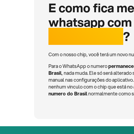
E como fica m
whatsapp com
internacional
?
Com o nosso chip, você terá um novo nu
Para o WhatsApp o numero
permanece
Brasil
, nada muda. Ele só será alterado 
manual nas configurações do aplicativ
nenhum vinculo com o chip que está no
numero do Brasil
normalmente como se 