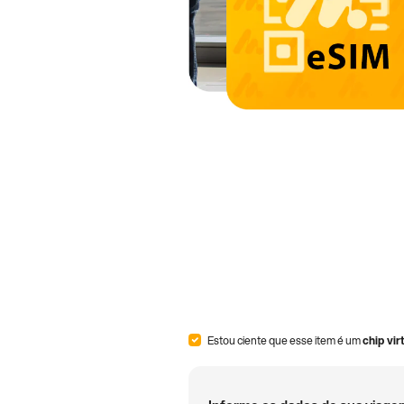
Estou ciente que esse item é um
chip vir