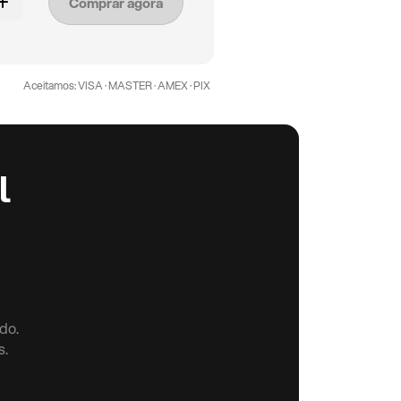
Comprar agora
Aceitamos: VISA · MASTER · AMEX · PIX
l
do.
s.