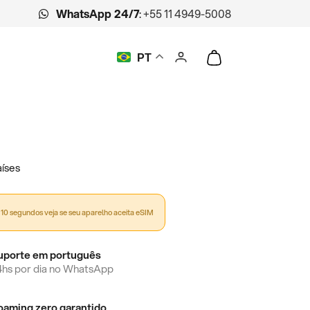
WhatsApp 24/7
:
+55 11 4949-5008
PT
íses
10 segundos veja se seu aparelho aceita eSIM
uporte em português
4hs por dia no WhatsApp
oaming zero garantido