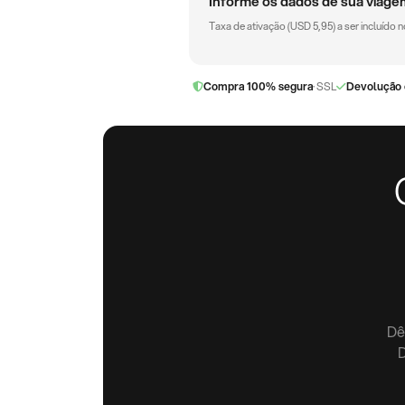
Informe os dados de sua viage
Taxa de ativação (
USD
5,95
) a ser incluído
Compra 100% segura
· SSL
Devolução 
Dê
D