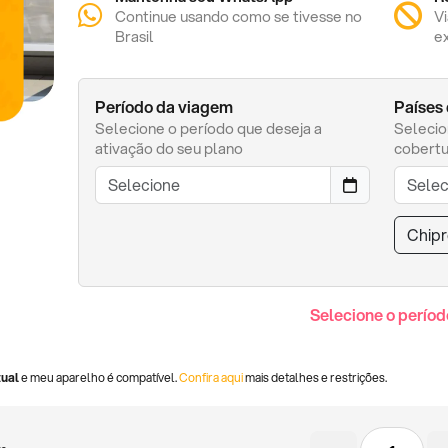
Continue usando como se tivesse no
V
Brasil
e
Período da viagem
Países
Selecione o período que deseja a
Selecio
ativação do seu plano
cobertu
Chip
Selecione o períod
tual
e meu aparelho é compatível.
Confira aqui
mais detalhes e restrições.
Chip