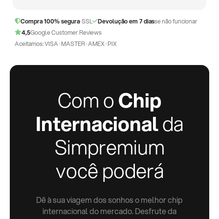
Compra 100% segura
· SSL
Devolução em 7 dias
se não funcionar
4,5
Google Customer Reviews
Aceitamos: VISA · MASTER · AMEX · PIX
Com o
Chip
Internacional
da
Simpremium
você poderá
Dê à sua viagem dos sonhos o melhor chip
internacional do mercado. Desfrute da