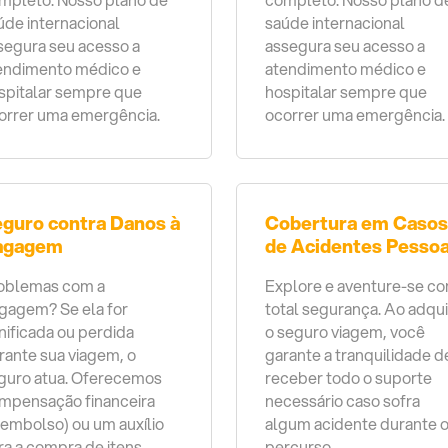
úde internacional
saúde internacional
segura seu acesso a
assegura seu acesso a
endimento médico e
atendimento médico e
spitalar sempre que
hospitalar sempre que
orrer uma emergência.
ocorrer uma emergência.
guro contra Danos à
Cobertura em Casos
agagem
de Acidentes Pessoa
oblemas com a
Explore e aventure-se c
gagem? Se ela for
total segurança. Ao adqui
nificada ou perdida
o seguro viagem, você
rante sua viagem, o
garante a tranquilidade d
guro atua. Oferecemos
receber todo o suporte
mpensação financeira
necessário caso sofra
eembolso) ou um auxílio
algum acidente durante 
ra a compra de itens
percurso.