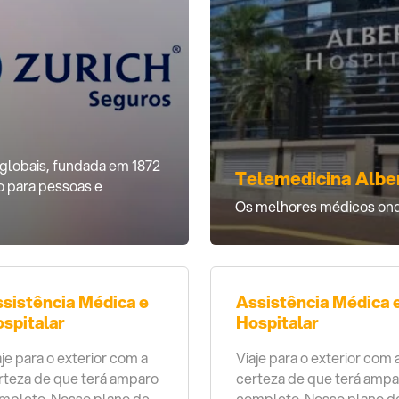
 globais, fundada em 1872
Telemedicina Alber
o para pessoas e
Os melhores médicos onde 
sistência Médica e
Assistência Médica 
spitalar
Hospitalar
aje para o exterior com a
Viaje para o exterior com 
rteza de que terá amparo
certeza de que terá ampa
mpleto. Nosso plano de
completo. Nosso plano d