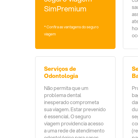
SimPremium
sa
as
at
* Confira as vantagens do seguro
ho
viagem
oc
Serviços de
Se
Odontologia
B
Não permita que um
Pr
problema dental
ba
inesperado comprometa
da
sua viagem. Estar prevenido
du
é essencial. O seguro
se
viagem providencia acesso
co
a uma rede de atendimento
(r
odontológico para casos
pa