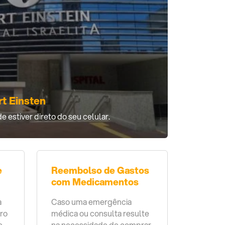
t Einsten
estiver direto do seu celular.
e
Reembolso de Gastos
com Medicamentos
a
Caso uma emergência
ro
médica ou consulta resulte
e
na necessidade de comprar