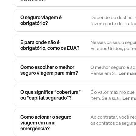
O seguro viagem é
Depende do destino. 
obrigatório?
fazem parte do Tratad
E para onde não é
Nesses países, o seg
obrigatório, como os EUA?
Estados Unidos, por 
Como escolher o melhor
O melhor seguro é aqu
seguro viagem para mim?
Pense em 3...
Ler mai
O que significa “cobertura”
É o valor máximo que
ou “capital segurado”?
item. Se a sua...
Ler m
Como acionar o seguro
Ao contratar, você r
viagem em uma
os contatos da segura
emergência?