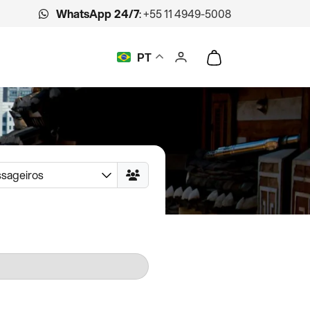
WhatsApp 24/7
:
+55 11 4949-5008
PT
ssageiros