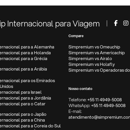
ip Internacional para Viagem
Compare
ternacional para a Alemanha
Simpremium vs Omeuchip
ternacional para a Holanda
Simpremium vs Americachip
ternacional para a Grécia
Simpremium vs Airalo
Simpremium vs Holafly
ternacional para a Arábia
Simpremium vs Operadoras do 
ternacional para os Emirados
Unidos
Nosso contato
ernacional para Israel
ternacional para a Jordânia
Telefone:
+55 11 4949-5008
ternacional para o Catar
WhatsApp:
+55 11 4949-5008
E-mail:
ternacional para o Japão
atendimento@simpremium.co
ternacional para a China
ternacional para a Coreia do Sul