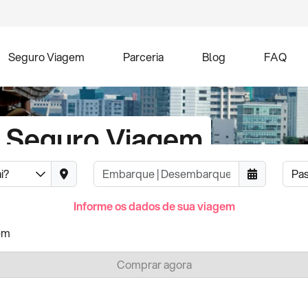
Seguro Viagem
Parceria
Blog
FAQ
u Seguro Viagem
Pa
o do mercado.
Informe os dados de sua viagem
em
Comprar agora