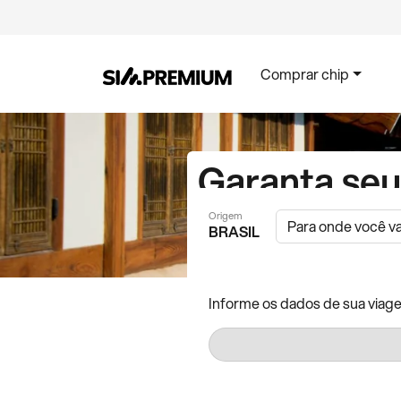
Comprar chip
Garanta se
Origem
BRASIL
Melhor cobertura e preç
Informe os dados de sua viag