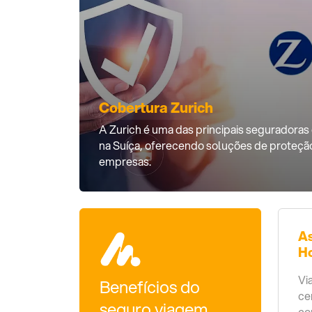
Cobertura Zurich
A Zurich é uma das principais seguradoras
na Suíça, oferecendo soluções de proteçã
empresas.
As
Ho
Vi
Benefícios do
ce
seguro viagem
co