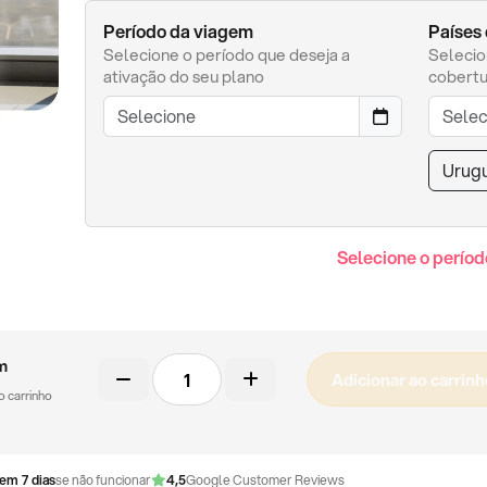
Período da viagem
Países
Selecione o período que deseja a
Selecio
ativação do seu plano
cobertu
Urugu
Selecione o períod
Chip
m
Adicionar ao carrinh
físico
no carrinho
quantidade
em 7 dias
se não funcionar
4,5
Google Customer Reviews