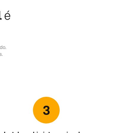
l
é
do.
s.
3