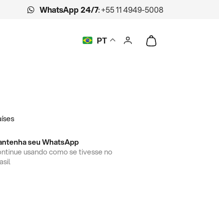
WhatsApp 24/7
:
+55 11 4949-5008
PT
íses
antenha seu WhatsApp
ntinue usando como se tivesse no
asil