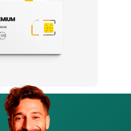
ional
+170