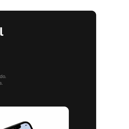
l
do.
s.