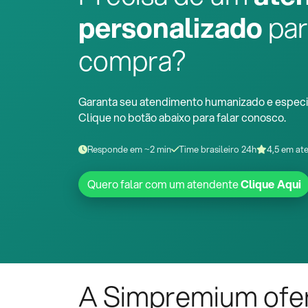
personalizado
par
compra?
Garanta seu atendimento humanizado e especi
Clique no botão abaixo para falar conosco.
Responde em ~2 min
Time brasileiro 24h
4,5 em at
Quero falar com um atendente
Clique Aqui
A Simpremium ofe