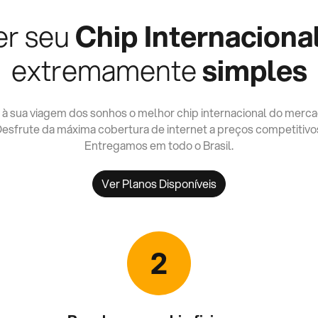
er seu
Chip Internaciona
extremamente
simples
 à sua viagem dos sonhos o melhor chip internacional do merca
esfrute da máxima cobertura de internet a preços competitivo
Entregamos em todo o Brasil.
Ver Planos Disponíveis
2