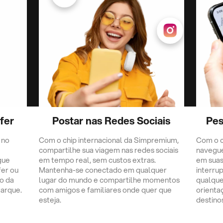
fer
Postar nas Redes Sociais
Pes
 no
Com o chip internacional da Simpremium,
Com o c
compartilhe sua viagem nas redes sociais
navegu
gue
em tempo real, sem custos extras.
em suas
fer ou
Mantenha-se conectado em qualquer
interru
o da
lugar do mundo e compartilhe momentos
qualque
Parque.
com amigos e familiares onde quer que
orienta
esteja.
destino