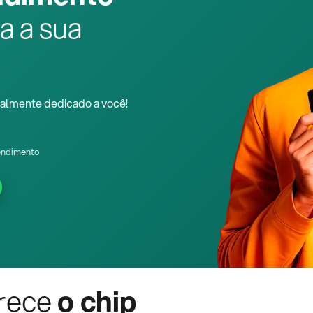
a a sua
almente dedicado a você!
endimento
rece
o chip