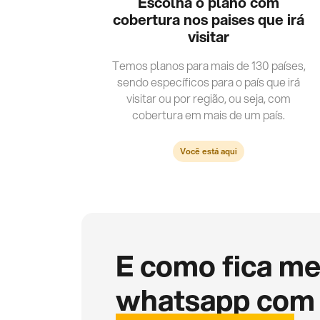
Escolha o plano com
cobertura nos paises que irá
visitar
Temos planos para mais de 130 países,
sendo específicos para o país que irá
visitar ou por região, ou seja, com
cobertura em mais de um país.
Você está aqui
E como fica m
whatsapp com