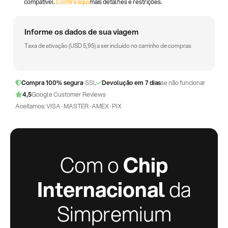
compatível.
Confira aqui
mais detalhes e restrições.
Informe os dados de sua viagem
Taxa de ativação (
USD
5,95
) a ser incluído no carrinho de compras
Compra 100% segura
· SSL
Devolução em 7 dias
se não funcionar
4,5
Google Customer Reviews
Aceitamos: VISA · MASTER · AMEX · PIX
Com o
Chip
Internacional
da
Simpremium