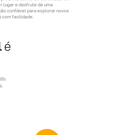
r lugar e desfrute de uma
ção confiável para explorar novos
s com facilidade.
l
é
do.
s.