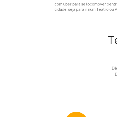
com uber para se locomover dentr
cidade, seja para ir num Teatro ou 
T
Dê
D