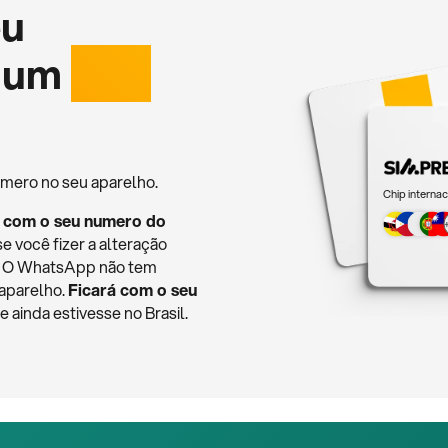
eu
 um
chip
mero no seu aparelho.
Chip internac
 com o seu numero do
se você fizer a alteração
o. O WhatsApp não tem
 aparelho.
Ficará com o seu
ainda estivesse no Brasil.