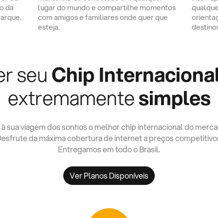
o da
lugar do mundo e compartilhe momentos
qualque
Parque.
com amigos e familiares onde quer que
orienta
esteja.
destino
er seu
Chip Internaciona
extremamente
simples
 à sua viagem dos sonhos o melhor chip internacional do merca
esfrute da máxima cobertura de internet a preços competitivo
Entregamos em todo o Brasil.
Ver Planos Disponíveis