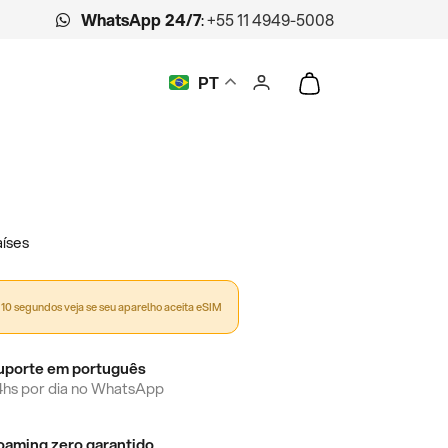
WhatsApp 24/7
:
+55 11 4949-5008
PT
íses
10 segundos veja se seu aparelho aceita eSIM
uporte em português
4hs por dia no WhatsApp
oaming zero garantido