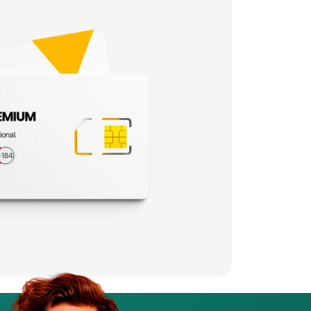
ional
+184