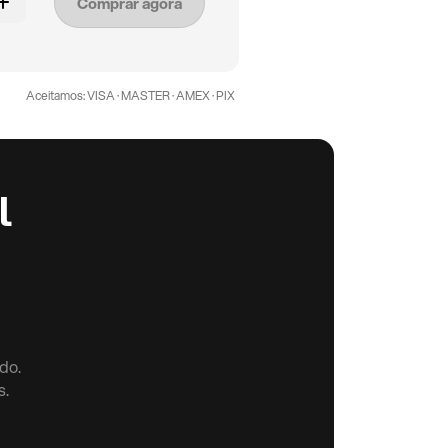
Comprar agora
Aceitamos: VISA · MASTER · AMEX · PIX
l
do.
s.