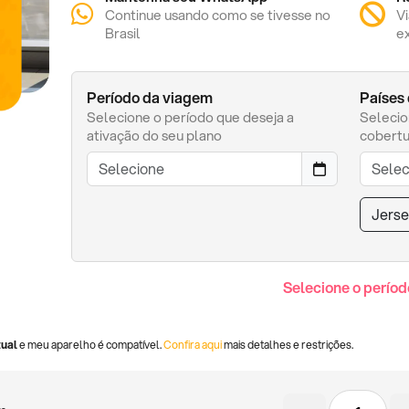
Continue usando como se tivesse no
V
Brasil
e
Período da viagem
Países
Selecione o período que deseja a
Selecio
ativação do seu plano
cobertu
Jers
Selecione o períod
tual
e meu aparelho é compatível.
Confira aqui
mais detalhes e restrições.
Chip