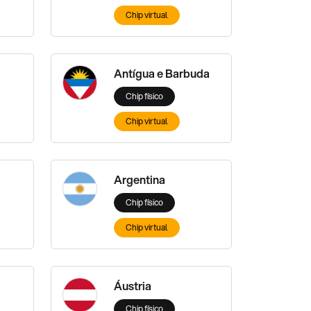
Chip virtual
Antígua e Barbuda
Chip físico
Chip virtual
Argentina
Chip físico
Chip virtual
Áustria
Chip físico