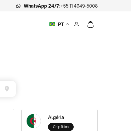
WhatsApp 24/7
:
+55 11 4949-5008
PT
Algéria
Chip físico