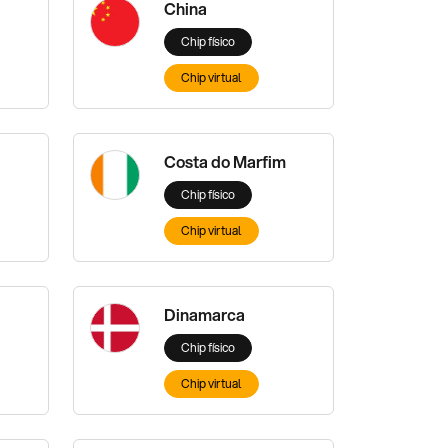
China
Chip físico
Chip virtual
Costa do Marfim
Chip físico
Chip virtual
Dinamarca
Chip físico
Chip virtual