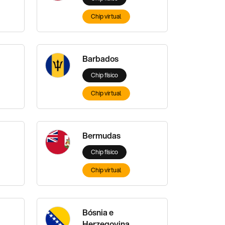
Chip virtual
Barbados
Chip físico
Chip virtual
Bermudas
Chip físico
Chip virtual
Bósnia e
Herzegovina