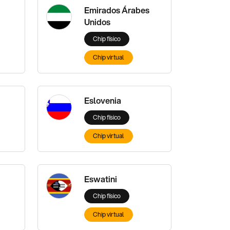
Emirados Árabes
Unidos
Chip físico
Chip virtual
Eslovenia
Chip físico
Chip virtual
Eswatini
Chip físico
Chip virtual