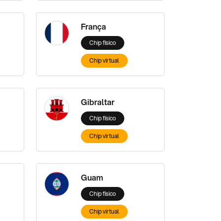
França
Chip físico
Chip virtual
Gibraltar
Chip físico
Chip virtual
Guam
Chip físico
Chip virtual