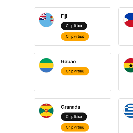
Fiji
Chip físico
Chip virtual
Gabão
Chip virtual
Granada
Chip físico
Chip virtual