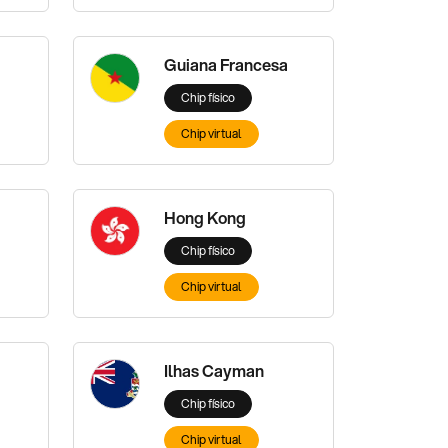
Guiana Francesa
Chip físico
Chip virtual
Hong Kong
Chip físico
Chip virtual
Ilhas Cayman
Chip físico
Chip virtual