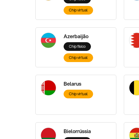
Chip virtual
Azerbaijão
Chip físico
Chip virtual
Belarus
Chip virtual
Bielorrússia