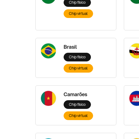
Chip físico
Chip virtual
Brasil
Chip físico
Chip virtual
Camarões
Chip físico
Chip virtual