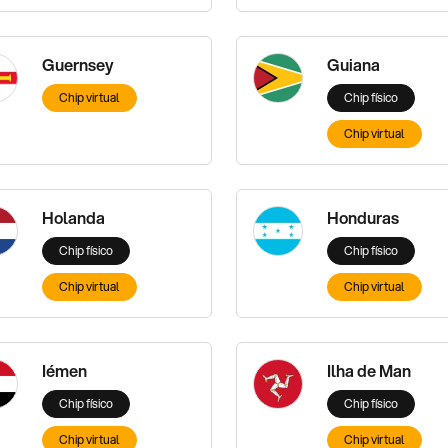
Guernsey
Guiana
Chip virtual
Chip físico
Chip virtual
Holanda
Honduras
Chip físico
Chip físico
Chip virtual
Chip virtual
Iémen
Ilha de Man
Chip físico
Chip físico
Chip virtual
Chip virtual