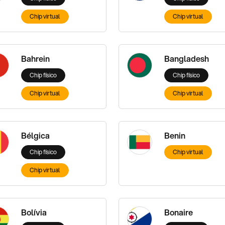
Chip virtual
Chip virtual
Bahrein
Bangladesh
Chip físico
Chip físico
Chip virtual
Chip virtual
Bélgica
Benin
Chip físico
Chip virtual
Chip virtual
Bolívia
Bonaire