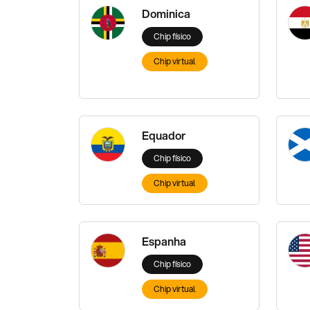
Dominica
Chip físico
Chip virtual
Equador
Chip físico
Chip virtual
Espanha
Chip físico
Chip virtual