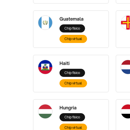
Guatemala
Chip físico
Chip virtual
Haiti
Chip físico
Chip virtual
Hungria
Chip físico
Chip virtual