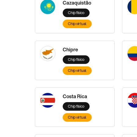
Cazaquistão
Chip físico
Chip virtual
Chipre
Chip físico
Chip virtual
Costa Rica
Chip físico
Chip virtual