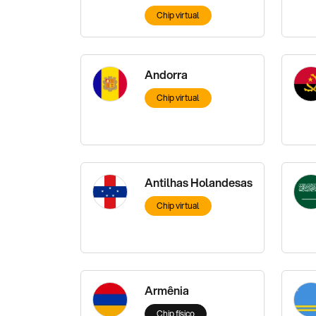
Chip virtual
Andorra
Chip virtual
Antilhas Holandesas
Chip virtual
Armênia
Chip físico