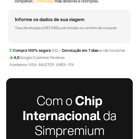
compatível.
Confira aqui
mais detalhes e restrições.
Informe os dados de sua viagem
Taxa de ativação (
USD
5,95
) a ser incluído no carrinho de compras
Compra 100% segura
· SSL
Devolução em 7 dias
se não funcionar
4,5
Google Customer Reviews
Aceitamos: VISA · MASTER · AMEX · PIX
Com o
Chip
Internacional
da
Simpremium