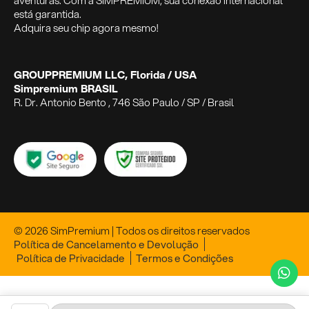
aventuras. Com a SIMPREMIUM, sua conexão internacional
está garantida.
Adquira seu chip agora mesmo!
GROUPPREMIUM LLC, Florida / USA
Simpremium BRASIL
R. Dr. Antonio Bento , 746 São Paulo / SP / Brasil
© 2026 SimPremium | Todos os direitos reservados
Política de Cancelamento e Devolução
Política de Privacidade
Termos e Condições