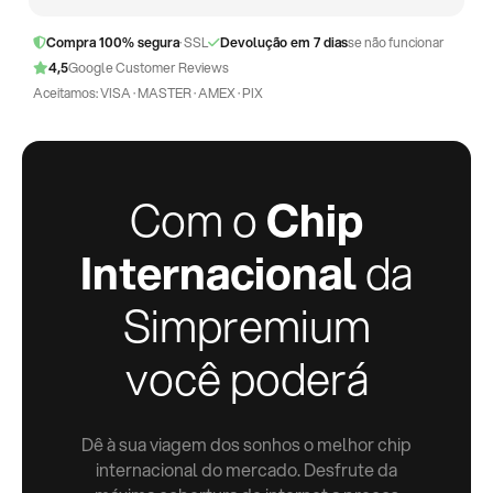
Compra 100% segura
· SSL
Devolução em 7 dias
se não funcionar
4,5
Google Customer Reviews
Aceitamos: VISA · MASTER · AMEX · PIX
Com o
Chip
Internacional
da
Simpremium
você poderá
Dê à sua viagem dos sonhos o melhor chip
internacional do mercado. Desfrute da