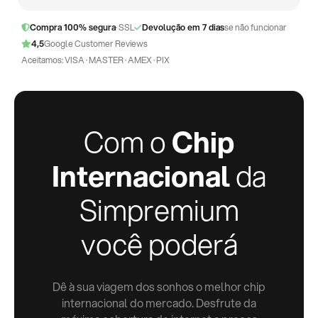
Compra 100% segura
· SSL
Devolução em 7 dias
se não funcionar
4,5
Google Customer Reviews
Aceitamos: VISA · MASTER · AMEX · PIX
Com o
Chip
Internacional
da
Simpremium
você poderá
Dê à sua viagem dos sonhos o melhor chip
internacional do mercado. Desfrute da