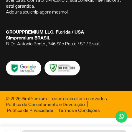
aventuras. Com a SIMPREMIUM, sua conexão internacional
está garantida.
Adquira seu chip agora mesmo!
GROUPPREMIUM LLC, Florida / USA
Simpremium BRASIL
R. Dr. Antonio Bento , 746 São Paulo / SP / Brasil
© 2026 SimPremium | Todos os direitos reservados
Política de Cancelamento e Devolução
Política de Privacidade
Termos e Condições