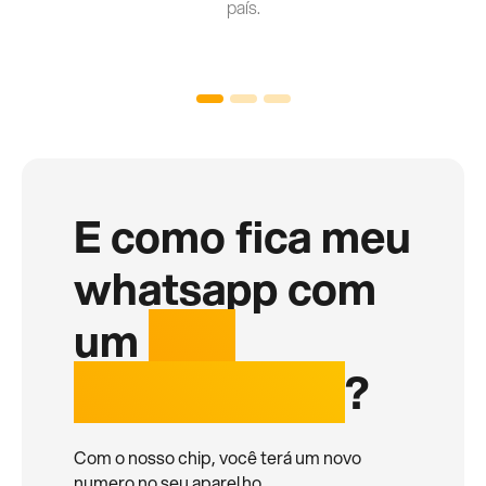
país.
E como fica meu
whatsapp com
um
chip
internacional
?
Com o nosso chip, você terá um novo
numero no seu aparelho.