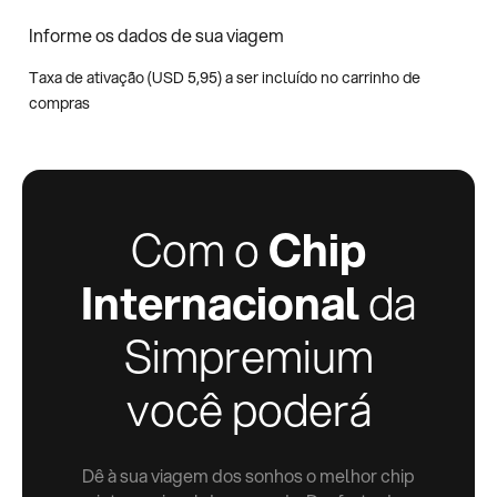
Informe os dados de sua viagem
Taxa de ativação (
USD
5,95
) a ser incluído no carrinho de
compras
Com o
Chip
Internacional
da
Simpremium
você poderá
Dê à sua viagem dos sonhos o melhor chip