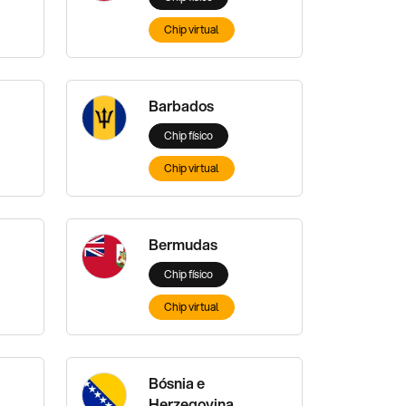
Chip virtual
Barbados
Chip físico
Chip virtual
Bermudas
Chip físico
Chip virtual
Bósnia e
Herzegovina