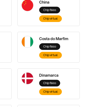
China
Chip físico
Chip virtual
Costa do Marfim
Chip físico
Chip virtual
Dinamarca
Chip físico
Chip virtual