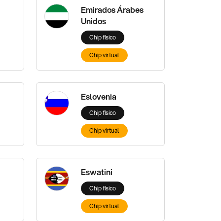
Emirados Árabes
Unidos
Chip físico
Chip virtual
Eslovenia
Chip físico
Chip virtual
Eswatini
Chip físico
Chip virtual