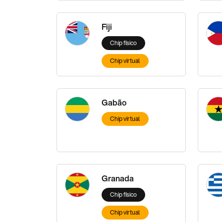
Fiji
Chip físico
Chip virtual
Gabão
Chip virtual
Granada
Chip físico
Chip virtual