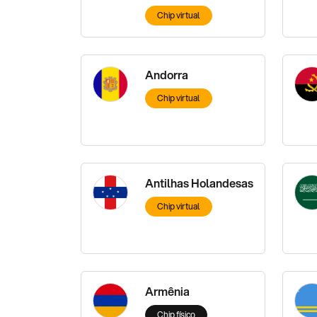
Chip virtual
Andorra
Chip virtual
Antilhas Holandesas
Chip virtual
Armênia
Chip físico