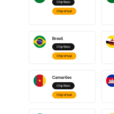
Chip físico
Chip virtual
Brasil
Chip físico
Chip virtual
Camarões
Chip físico
Chip virtual