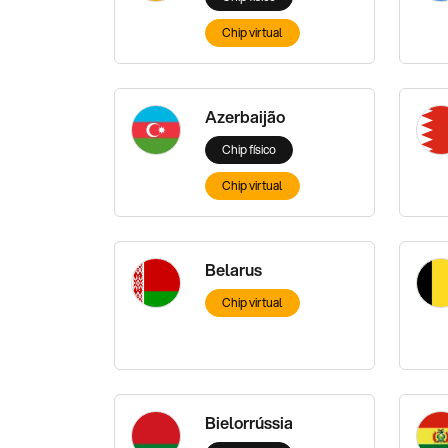
Chip virtual
Azerbaijão
Chip físico
Chip virtual
Belarus
Chip virtual
Bielorrússia