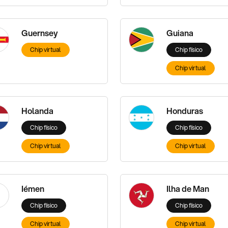
Guernsey
Guiana
Chip virtual
Chip físico
Chip virtual
Holanda
Honduras
Chip físico
Chip físico
Chip virtual
Chip virtual
Iémen
Ilha de Man
Chip físico
Chip físico
Chip virtual
Chip virtual