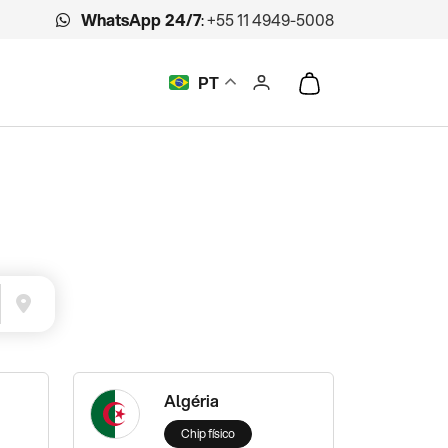
WhatsApp 24/7
:
+55 11 4949-5008
PT
Algéria
Chip físico