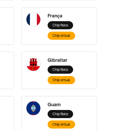
França
Chip físico
Chip virtual
Gibraltar
Chip físico
Chip virtual
Guam
Chip físico
Chip virtual