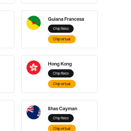
Guiana Francesa
Chip físico
Chip virtual
Hong Kong
Chip físico
Chip virtual
Ilhas Cayman
Chip físico
Chip virtual