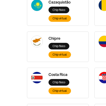
Cazaquistão
Chip físico
Chip virtual
Chipre
Chip físico
Chip virtual
Costa Rica
Chip físico
Chip virtual