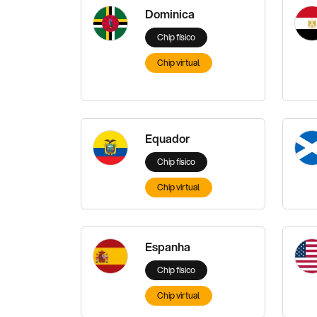
Dominica
Chip físico
Chip virtual
Equador
Chip físico
Chip virtual
Espanha
Chip físico
Chip virtual