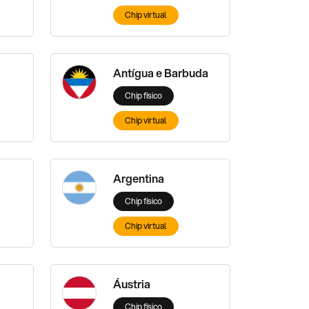
Chip virtual
Antígua e Barbuda
Chip físico
Chip virtual
Argentina
Chip físico
Chip virtual
Áustria
Chip físico