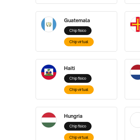
Guatemala
Chip físico
Chip virtual
Haiti
Chip físico
Chip virtual
Hungria
Chip físico
Chip virtual