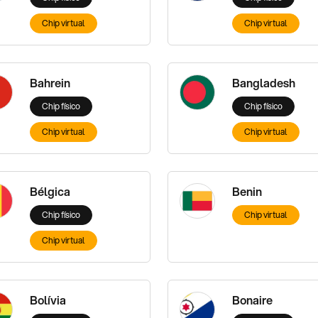
Chip virtual
Chip virtual
Bahrein
Bangladesh
Chip físico
Chip físico
Chip virtual
Chip virtual
Bélgica
Benin
Chip físico
Chip virtual
Chip virtual
Bolívia
Bonaire