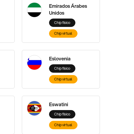
Emirados Árabes
Unidos
Chip físico
Chip virtual
Eslovenia
Chip físico
Chip virtual
Eswatini
Chip físico
Chip virtual