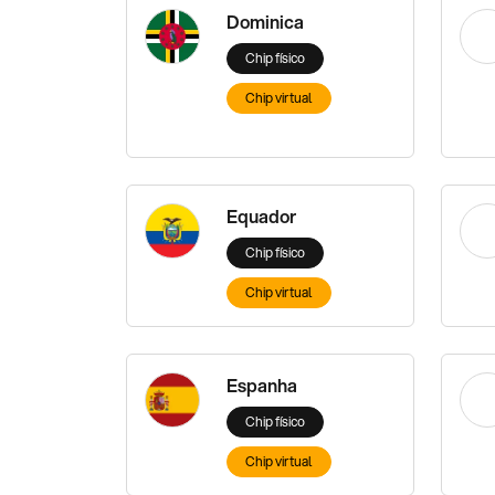
Dominica
Chip físico
Chip virtual
Equador
Chip físico
Chip virtual
Espanha
Chip físico
Chip virtual