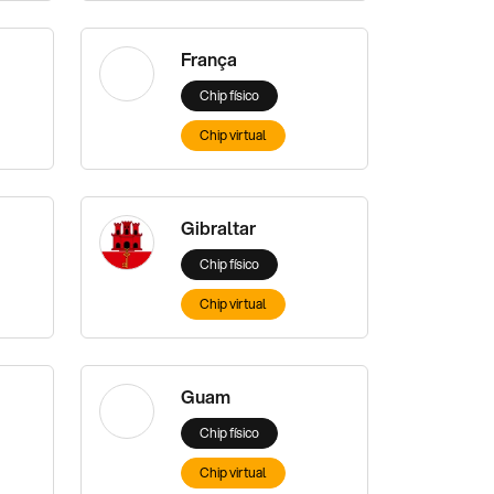
França
Chip físico
Chip virtual
Gibraltar
Chip físico
Chip virtual
Guam
Chip físico
Chip virtual