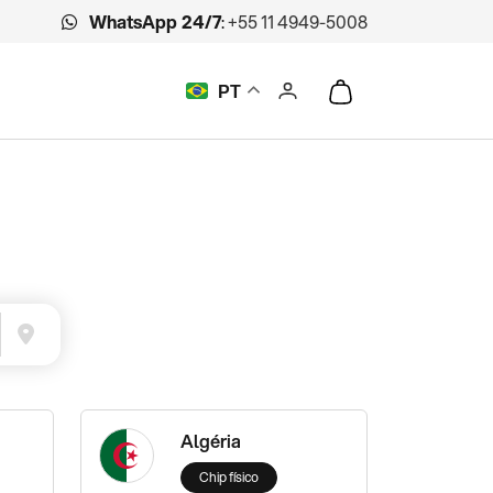
WhatsApp 24/7
:
+55 11 4949-5008
PT
Algéria
Chip físico