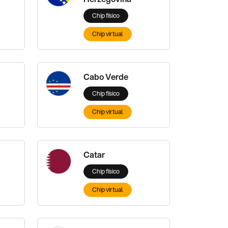
Chip físico
Chip virtual
Cabo Verde
Chip físico
Chip virtual
Catar
Chip físico
Chip virtual