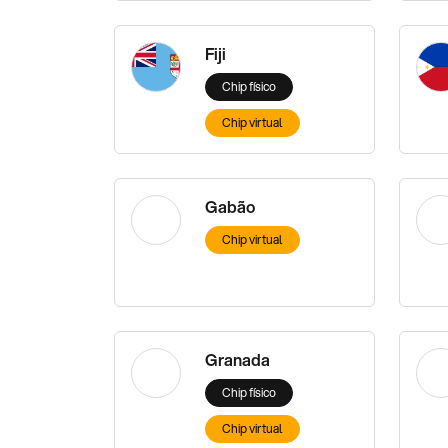
Fiji
Chip físico
Chip virtual
Gabão
Chip virtual
Granada
Chip físico
Chip virtual