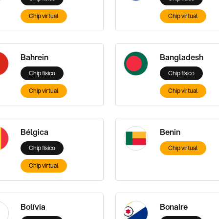
Chip virtual
Chip virtual
Bahrein
Bangladesh
Chip físico
Chip físico
Chip virtual
Chip virtual
Bélgica
Benin
Chip físico
Chip virtual
Chip virtual
Bolívia
Bonaire