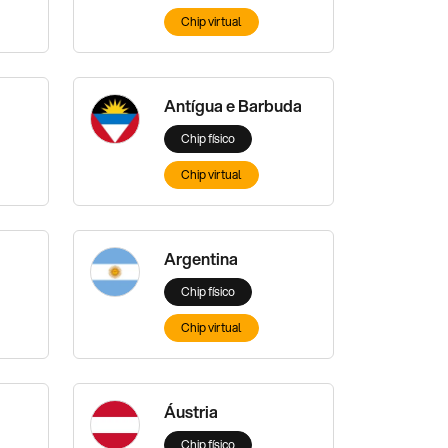
Chip virtual
Antígua e Barbuda
Chip físico
Chip virtual
Argentina
Chip físico
Chip virtual
Áustria
Chip físico