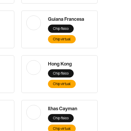
Guiana Francesa
Chip físico
Chip virtual
Hong Kong
Chip físico
Chip virtual
Ilhas Cayman
Chip físico
Chip virtual