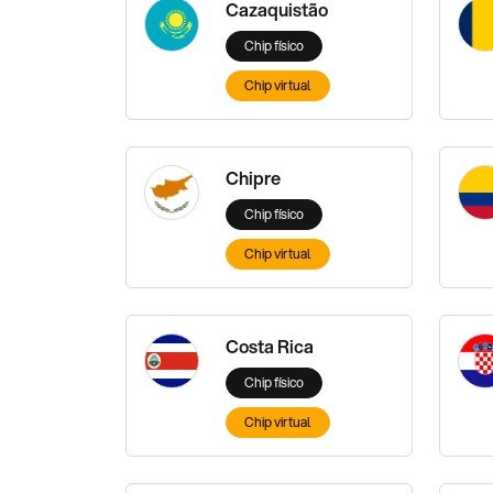
Cazaquistão
Chip físico
Chip virtual
Chipre
Chip físico
Chip virtual
Costa Rica
Chip físico
Chip virtual