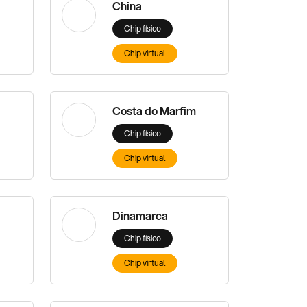
China
Chip físico
Chip virtual
Costa do Marfim
Chip físico
Chip virtual
Dinamarca
Chip físico
Chip virtual