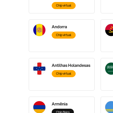
Chip virtual
Andorra
Chip virtual
Antilhas Holandesas
Chip virtual
Armênia
Chip físico