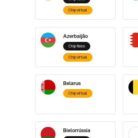
Chip virtual
Azerbaijão
Chip físico
Chip virtual
Belarus
Chip virtual
Bielorrússia