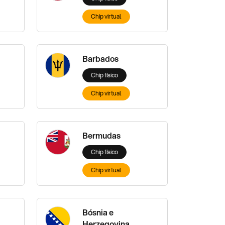
Chip virtual
Barbados
Chip físico
Chip virtual
Bermudas
Chip físico
Chip virtual
Bósnia e
Herzegovina