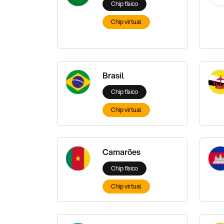
Chip físico
Chip virtual
Brasil
Chip físico
Chip virtual
Camarões
Chip físico
Chip virtual