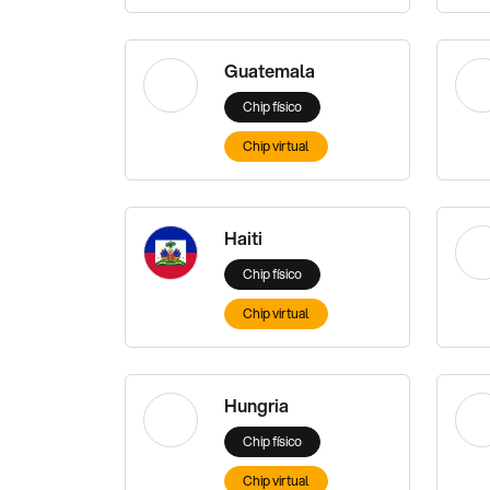
Guatemala
Chip físico
Chip virtual
Haiti
Chip físico
Chip virtual
Hungria
Chip físico
Chip virtual