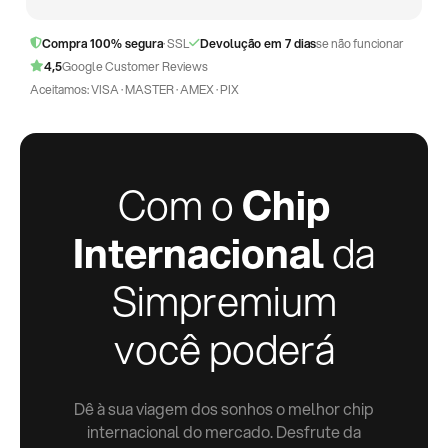
Compra 100% segura
· SSL
Devolução em 7 dias
se não funcionar
4,5
Google Customer Reviews
Aceitamos: VISA · MASTER · AMEX · PIX
Com o
Chip
Internacional
da
Simpremium
você poderá
Dê à sua viagem dos sonhos o melhor chip
internacional do mercado. Desfrute da