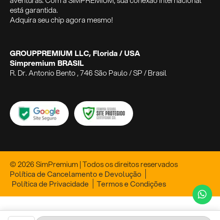
aventuras. Com a SIMPREMIUM, sua conexão internacional
está garantida.
Adquira seu chip agora mesmo!
GROUPPREMIUM LLC, Florida / USA
Simpremium BRASIL
R. Dr. Antonio Bento , 746 São Paulo / SP / Brasil
© 2026 SimPremium | Todos os direitos reservados
Política de Cancelamento e Devolução
Política de Privacidade
Termos e Condições