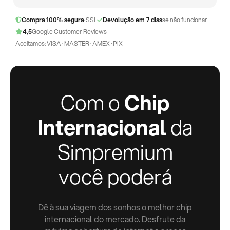
Compra 100% segura
· SSL
Devolução em 7 dias
se não funcionar
4,5
Google Customer Reviews
Aceitamos: VISA · MASTER · AMEX · PIX
Com o
Chip
Internacional
da
Simpremium
você poderá
Dê à sua viagem dos sonhos o melhor chip
internacional do mercado. Desfrute da