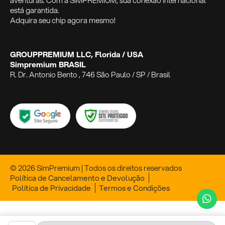
aventuras. Com a SIMPREMIUM, sua conexão internacional
está garantida.
Adquira seu chip agora mesmo!
GROUPPREMIUM LLC, Florida / USA
Simpremium BRASIL
R. Dr. Antonio Bento , 746 São Paulo / SP / Brasil
© 2026 SimPremium | Todos os direitos reservados
Política de Cancelamento e Devolução
Política de Privacidade
Termos e Condições