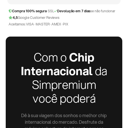
Compra 100% segura
· SSL
Devolução em 7 dias
se não funcionar
4,5
Google Customer Reviews
Aceitamos: VISA · MASTER · AMEX · PIX
Com o
Chip
Internacional
da
Simpremium
você poderá
Dê à sua viagem dos sonhos o melhor chip
internacional do mercado. Desfrute da