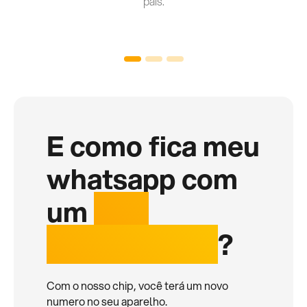
país.
E como fica meu
whatsapp com
um
chip
internacional
?
Com o nosso chip, você terá um novo
numero no seu aparelho.