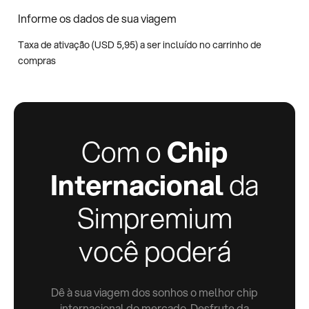
Informe os dados de sua viagem
Taxa de ativação (
USD
5,95
) a ser incluído no carrinho de
compras
Com o
Chip
Internacional
da
Simpremium
você poderá
Dê à sua viagem dos sonhos o melhor chip
internacional do mercado. Desfrute da