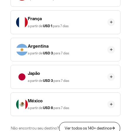
França
a partir de
USD
1
para 7 dias
Argentina
a partir de
USD
3
para 7 dias
Japão
a partir de
USD
3
para 7 dias
México
a partir de
USD
8
para 7 dias
Não encontrou seu destino?
Ver todos os 140+ destinos