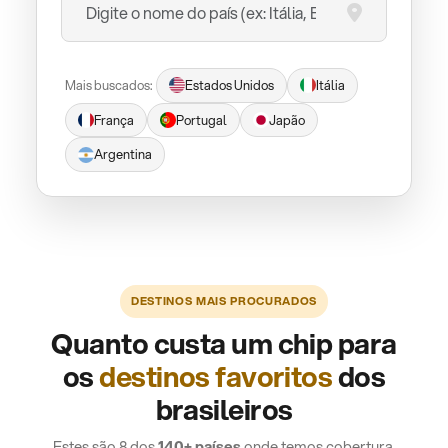
Mais buscados:
Estados Unidos
Itália
França
Portugal
Japão
Argentina
DESTINOS MAIS PROCURADOS
Quanto custa um chip para
os
destinos favoritos
dos
brasileiros
Estes são 8 dos
140+ países
onde temos cobertura.