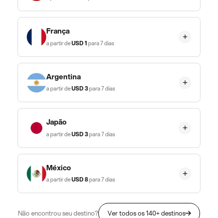
França
a partir de
USD
1
para 7 dias
Argentina
a partir de
USD
3
para 7 dias
Japão
a partir de
USD
3
para 7 dias
México
a partir de
USD
8
para 7 dias
Não encontrou seu destino?
Ver todos os 140+ destinos