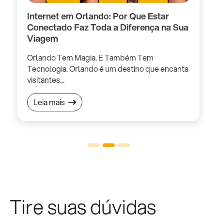
Internet em Orlando: Por Que Estar
O
Conectado Faz Toda a Diferença na Sua
e
Viagem
f
Orlando Tem Magia. E Também Tem
e
Tecnologia. Orlando é um destino que encanta
P
visitantes...
Leia mais
Tire suas dúvidas