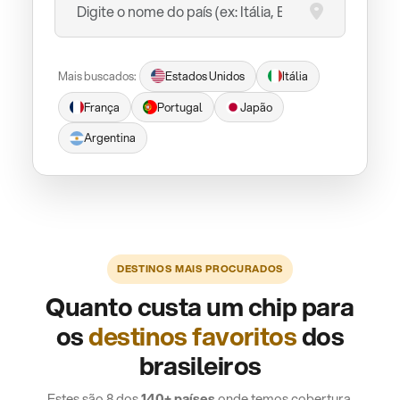
Mais buscados:
Estados Unidos
Itália
França
Portugal
Japão
Argentina
DESTINOS MAIS PROCURADOS
Quanto custa um chip para
os
destinos favoritos
dos
brasileiros
Estes são 8 dos
140+ países
onde temos cobertura.