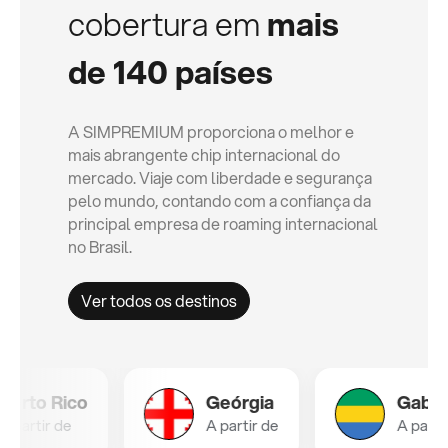
cobertura em
mais
de 140 países
A SIMPREMIUM proporciona o melhor e
mais abrangente chip internacional do
mercado. Viaje com liberdade e segurança
pelo mundo, contando com a confiança da
principal empresa de roaming internacional
no Brasil.
Ver todos os destinos
o Rico
Geórgia
Gabão
ir de
A partir de
A partir de