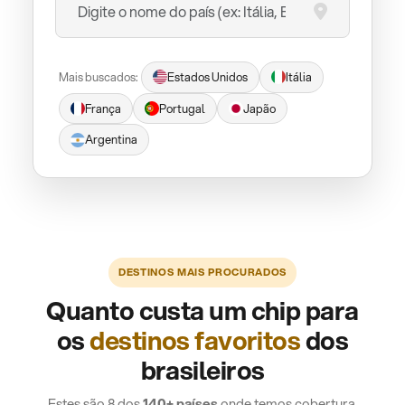
Mais buscados:
Estados Unidos
Itália
França
Portugal
Japão
Argentina
DESTINOS MAIS PROCURADOS
Quanto custa um chip para
os
destinos favoritos
dos
brasileiros
Estes são 8 dos
140+ países
onde temos cobertura.