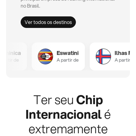
no Brasil.
Ver todos os destinos
ica
Eswatini
Ilhas Faroé
 de
A partir de
A partir de
Ter seu
Chip
Internacional
é
extremamente