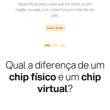
específicos para o país que irá visitar ou por
região, ou seja, com cobertura em mais de um
país.
Leva ~2 min
Qual a diferença de um
chip físico
e um
chip
virtual
?