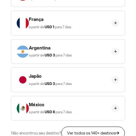
França
a partir de
USD
1
para 7 dias
Argentina
a partir de
USD
3
para 7 dias
Japão
a partir de
USD
3
para 7 dias
México
a partir de
USD
8
para 7 dias
Não encontrou seu destino?
Ver todos os 140+ destinos