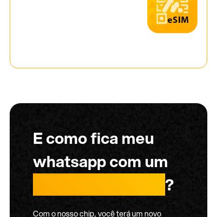
E como fica meu
whatsapp com um
chip internacional
?
Com o nosso chip, você terá um novo