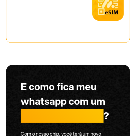
E como fica meu
whatsapp com um
chip internacional
?
Com o nosso chip, você terá um novo