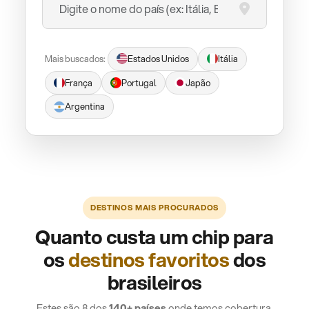
Mais buscados:
Estados Unidos
Itália
França
Portugal
Japão
Argentina
DESTINOS MAIS PROCURADOS
Quanto custa um chip para
os
destinos favoritos
dos
brasileiros
Estes são 8 dos
140+ países
onde temos cobertura.