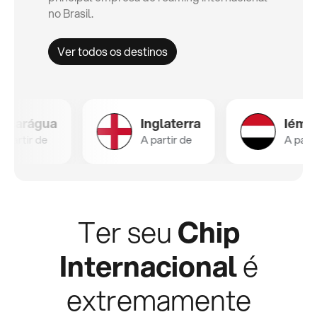
no Brasil.
Ver todos os destinos
água
Inglaterra
Iémen
r de
A partir de
A partir de
Ter seu
Chip
Internacional
é
extremamente