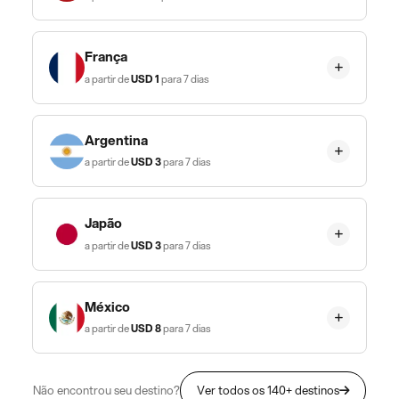
França
a partir de
USD
1
para 7 dias
Argentina
a partir de
USD
3
para 7 dias
Japão
a partir de
USD
3
para 7 dias
México
a partir de
USD
8
para 7 dias
Não encontrou seu destino?
Ver todos os 140+ destinos