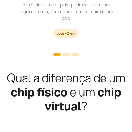
específicos para o país que irá visitar ou por
região, ou seja, com cobertura em mais de um
país.
Leva ~2 min
Qual a diferença de um
chip físico
e um
chip
virtual
?