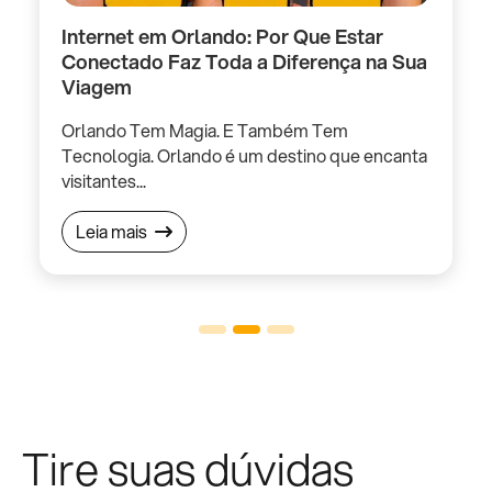
Internet em Orlando: Por Que Estar
O
Conectado Faz Toda a Diferença na Sua
e
Viagem
f
Orlando Tem Magia. E Também Tem
e
Tecnologia. Orlando é um destino que encanta
P
visitantes...
Leia mais
Tire suas dúvidas