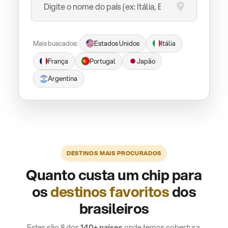
Mais buscados:
Estados Unidos
Itália
França
Portugal
Japão
Argentina
DESTINOS MAIS PROCURADOS
Quanto custa um chip para
os
destinos favoritos
dos
brasileiros
Estes são 8 dos
140+ países
onde temos cobertura.