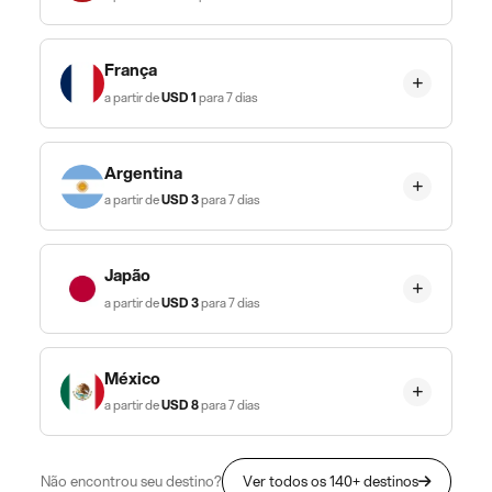
França
a partir de
USD
1
para 7 dias
Argentina
a partir de
USD
3
para 7 dias
Japão
a partir de
USD
3
para 7 dias
México
a partir de
USD
8
para 7 dias
Não encontrou seu destino?
Ver todos os 140+ destinos