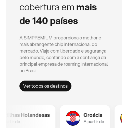
cobertura em
mais
de 140 países
A SIMPREMIUM proporciona o melhor e
mais abrangente chip internacional do
mercado. Viaje com liberdade e segurança
pelo mundo, contando com a confiança da
principal empresa de roaming internacional
no Brasil.
Ver todos os destinos
lhas Holandesas
Croácia
ir de
A partir de
A