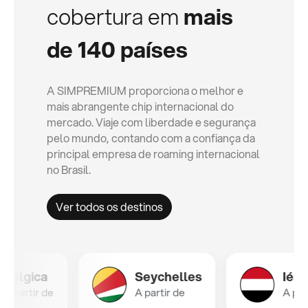
cobertura em
mais
de 140 países
A SIMPREMIUM proporciona o melhor e
mais abrangente chip internacional do
mercado. Viaje com liberdade e segurança
pelo mundo, contando com a confiança da
principal empresa de roaming internacional
no Brasil.
Ver todos os destinos
ica
Seychelles
Iémen
tir de
A partir de
A partir de