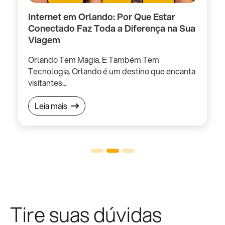
Internet em Orlando: Por Que Estar
O
Conectado Faz Toda a Diferença na Sua
e
Viagem
f
Orlando Tem Magia. E Também Tem
e
Tecnologia. Orlando é um destino que encanta
P
visitantes...
Leia mais
Tire suas dúvidas