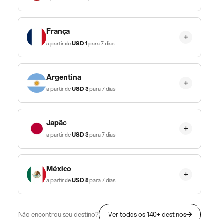
França
a partir de
USD
1
para 7 dias
Argentina
a partir de
USD
3
para 7 dias
Japão
a partir de
USD
3
para 7 dias
México
a partir de
USD
8
para 7 dias
Não encontrou seu destino?
Ver todos os 140+ destinos