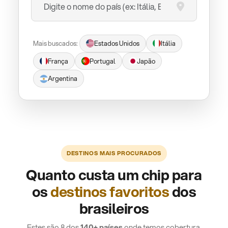
Mais buscados:
Estados Unidos
Itália
França
Portugal
Japão
Argentina
DESTINOS MAIS PROCURADOS
Quanto custa um chip para
os
destinos favoritos
dos
brasileiros
Estes são 8 dos
140+ países
onde temos cobertura.