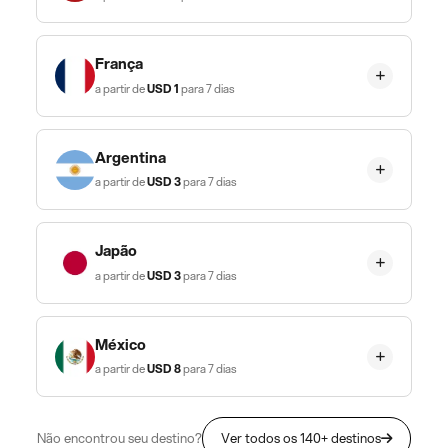
França
a partir de
USD
1
para 7 dias
Argentina
a partir de
USD
3
para 7 dias
Japão
a partir de
USD
3
para 7 dias
México
a partir de
USD
8
para 7 dias
Não encontrou seu destino?
Ver todos os 140+ destinos