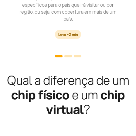
específicos para o país que irá visitar ou por
região, ou seja, com cobertura em mais de um
país.
Leva ~2 min
Qual a diferença de um
chip físico
e um
chip
virtual
?