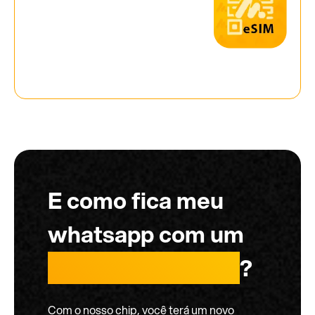
E como fica meu
whatsapp com um
chip internacional
?
Com o nosso chip, você terá um novo