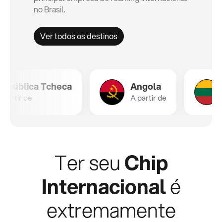
no Brasil.
Ver todos os destinos
lica Tcheca
Angola
Litu
r de
A partir de
A par
Ter seu
Chip
Internacional
é
extremamente