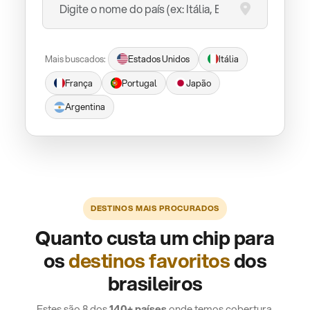
Mais buscados:
Estados Unidos
Itália
França
Portugal
Japão
Argentina
DESTINOS MAIS PROCURADOS
Quanto custa um chip para
os
destinos favoritos
dos
brasileiros
Estes são 8 dos
140+ países
onde temos cobertura.