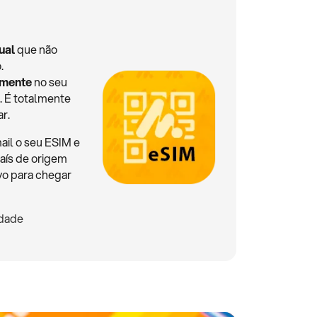
ual
que não
.
lmente
no seu
. É totalmente
ar.
ail o seu ESIM e
aís de origem
ivo para chegar
idade