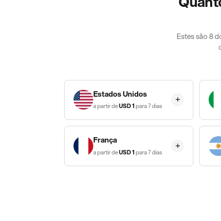
Quanto
Estes são 8 
Estados Unidos
a partir de
USD
1
para 7 dias
França
a partir de
USD
1
para 7 dias