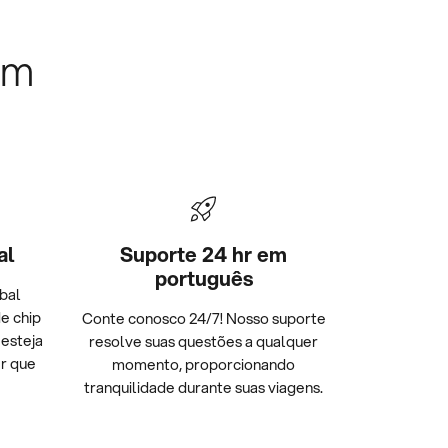
om
al
Suporte 24 hr em
português
bal
e chip
Conte conosco 24/7! Nosso suporte
 esteja
resolve suas questões a qualquer
r que
momento, proporcionando
tranquilidade durante suas viagens.