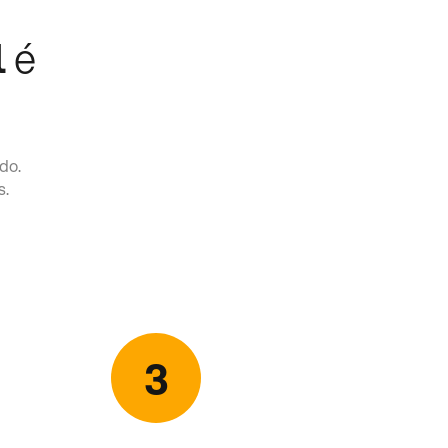
l
é
do.
s.
3