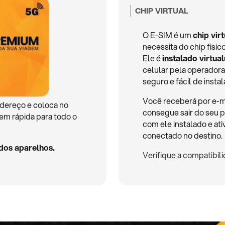
CHIP VIRTUAL
O E-SIM é um
chip virt
necessita do chip fisico
Ele é
instalado virtua
celular pela operadora
seguro e fácil de instal
Você receberá por e-m
dereço e coloca no
consegue sair do seu p
em rápida para todo o
com ele instalado e at
conectado no destino.
dos aparelhos.
Verifique a compatibil