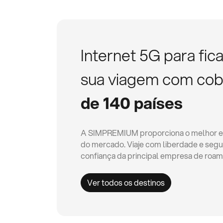
Internet 5G para fi
sua viagem com co
Congo (Brazzaville)
Curaç
A partir de
A partir 
de 140 países
A SIMPREMIUM proporciona o melhor e m
Guiana
Iraque
do mercado. Viaje com liberdade e seg
A partir de
A partir 
confiança da principal empresa de roamin
Ver todos os destinos