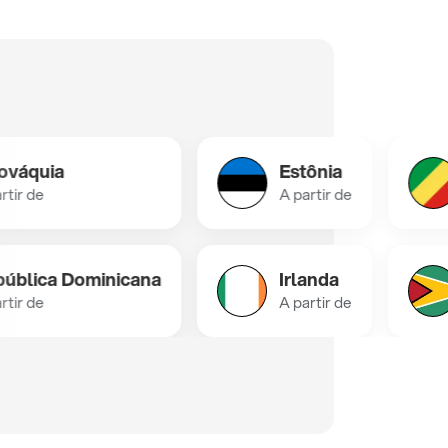
ia
Estônia
Co
A partir de
A p
a Dominicana
Irlanda
Gu
A partir de
A p