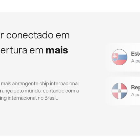
car conectado em
bertura em
mais
ao
Nova Zelândia
Eslováqu
de
A partir de
A partir de
ais abrangente chip internacional
Granada
Repúblic
urança pelo mundo, contando com a
de
A partir de
A partir de
g internacional no Brasil.