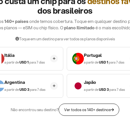
 custa um chip para os
destinos fa
dos brasileiros
dos
140+ países
onde temos cobertura. Toque em qualquer destino p
os planos — eSIM ou chip físico. O
plano Ilimitado
é o mais escolhido
Toque em um destino para ver todos os planos disponíveis
Itália
Portugal
a partir de
USD
1
para 7 dias
a partir de
USD
1
para 7 dias
Argentina
Japão
a partir de
USD
3
para 7 dias
a partir de
USD
3
para 7 dias
Não encontrou seu destino?
Ver todos os 140+ destinos