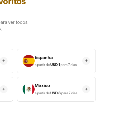
voritos
ara ver todos
.
Espanha
a partir de
USD
1
para 7 dias
México
a partir de
USD
8
para 7 dias