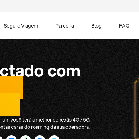
Seguro Viagem
Parceria
Blog
FAQ
ctado com
hip
nal
mium você terá a melhor conexão 4G / 5G
ontas caras do roaming da sua operadora.