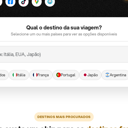
Qual o destino da sua viagem?
Selecione um ou mais países para ver as opções disponíveis
dos
Itália
França
Portugal
Japão
Argentina
DESTINOS MAIS PROCURADOS