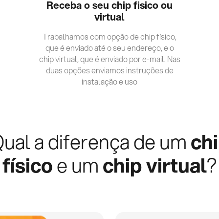
Receba o seu chip fisico ou
virtual
Trabalhamos com opção de chip físico,
que é enviado até o seu endereço, e o
chip virtual, que é enviado por e-mail. Nas
duas opções enviamos instruções de
instalação e uso
ual a diferença de um
ch
físico
e um
chip virtual
?