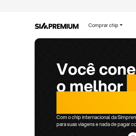
Comprar chip
Você cone
o melhor
c
internacio
Com o chip internacional da Simpre
para suas viagens e nada de pagar c