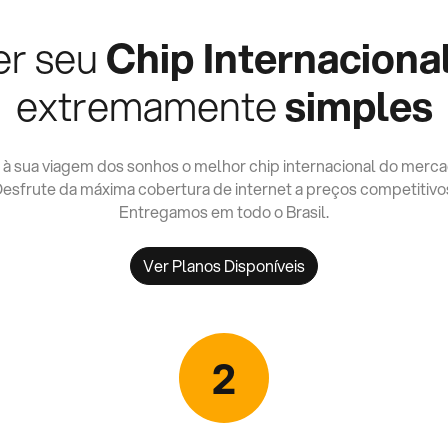
er seu
Chip Internaciona
extremamente
simples
 à sua viagem dos sonhos o melhor chip internacional do merca
esfrute da máxima cobertura de internet a preços competitivo
Entregamos em todo o Brasil.
Ver Planos Disponíveis
2