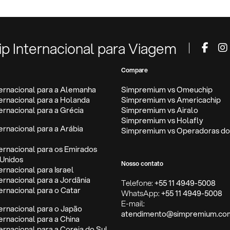
ip Internacional para Viagem
Compare
ternacional para a Alemanha
Simpremium vs Omeuchip
ternacional para a Holanda
Simpremium vs Americachip
ternacional para a Grécia
Simpremium vs Airalo
Simpremium vs Holafly
ternacional para a Arábia
Simpremium vs Operadoras do 
ternacional para os Emirados
Unidos
Nosso contato
ernacional para Israel
ternacional para a Jordânia
Telefone:
+55 11 4949-5008
ternacional para o Catar
WhatsApp:
+55 11 4949-5008
E-mail:
ternacional para o Japão
atendimento@simpremium.co
ternacional para a China
ternacional para a Coreia do Sul