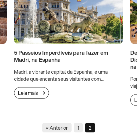
5 Passeios Imperdíveis para fazer em
De
Madri, na Espanha
Di
na
Madri, a vibrante capital da Espanha, é uma
cidade que encanta seus visitantes com...
Rom
via
Leia mais
L
« Anterior
1
2