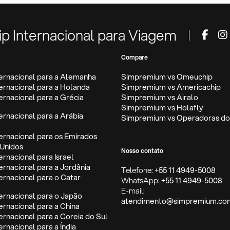
ip Internacional para Viagem
Compare
ternacional para a Alemanha
Simpremium vs Omeuchip
ternacional para a Holanda
Simpremium vs Americachip
ternacional para a Grécia
Simpremium vs Airalo
Simpremium vs Holafly
ternacional para a Arábia
Simpremium vs Operadoras do 
ternacional para os Emirados
Unidos
Nosso contato
ernacional para Israel
ternacional para a Jordânia
Telefone:
+55 11 4949-5008
ternacional para o Catar
WhatsApp:
+55 11 4949-5008
E-mail:
ternacional para o Japão
atendimento@simpremium.co
ternacional para a China
ternacional para a Coreia do Sul
ernacional para a Índia