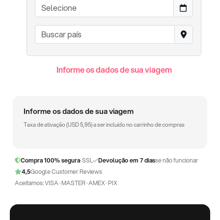
Informe os dados de sua viagem
Informe os dados de sua viagem
Taxa de ativação (
USD
5,95
) a ser incluído no carrinho de compras
Compra 100% segura
· SSL
Devolução em 7 dias
se não funcionar
4,5
Google Customer Reviews
Aceitamos: VISA · MASTER · AMEX · PIX